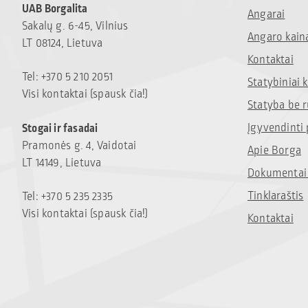
UAB Borgalita
Angarai
Sakalų g. 6-45, Vilnius
Angaro kain
LT 08124, Lietuva
Kontaktai
Tel: +370 5 210 2051
Statybiniai
Visi kontaktai (spausk čia!)
Statyba be 
Įgyvendinti 
Stogai ir fasadai
Pramonės g. 4, Vaidotai
Apie Borga
LT 14149, Lietuva
Dokumentai 
Tinklaraštis
Tel: +370 5 235 2335
Visi kontaktai (spausk čia!)
Kontaktai