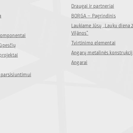
Draugai ir partneriai
a
BORGA – Pagrindinis
Laukiame Jūsų „Lauku diena 
Viļānos“
 komponentai
Tvirtinimo elementai
rūpesčių
Angarų metalinės konstrukci
projektai
Angarai
parsisiuntimui