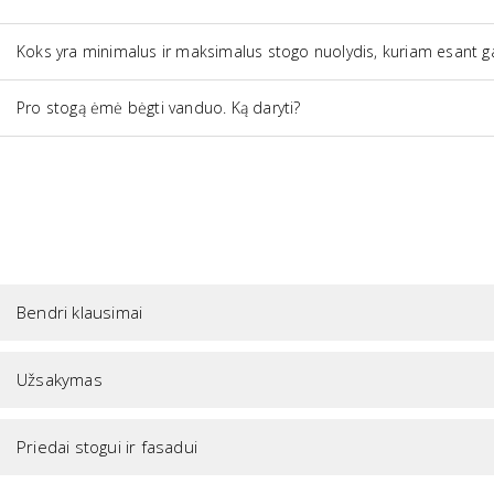
Koks yra minimalus ir maksimalus stogo nuolydis, kuriam esant galima montuot
Pro stogą ėmė bėgti vanduo. Ką daryti?
Bendri klausimai
Užsakymas
Priedai stogui ir fasadui