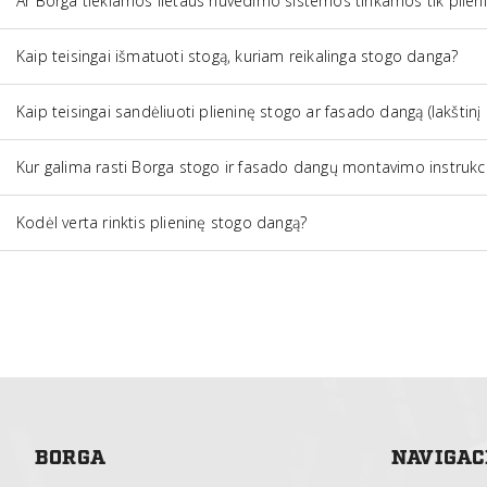
Ar Borga tiekiamos lietaus nuvedimo sistemos tinkamos tik plieniniams stogams, ar galima naudoti ir, pavyzd
Kaip teisingai išmatuoti stogą, kuriam reikalinga stogo danga?
Kaip teisingai sandėliuoti plieninę stogo ar fasado dangą (lakštinį m
Kur galima rasti Borga stogo ir fasado dangų montavimo instrukci
Kodėl verta rinktis plieninę stogo dangą?
BORGA
NAVIGAC