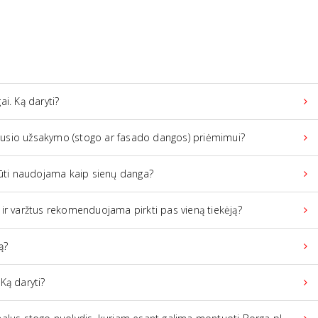
i. Ką daryti?
vykusio užsakymo (stogo ar fasado dangos) priėmimui?
būti naudojama kaip sienų danga?
ir varžtus rekomenduojama pirkti pas vieną tiekėją?
ą?
Ką daryti?