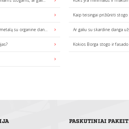
žiui, čerpiniams, bituminiams ir kt.?
Koks yra minimalus ir maksimalus s
Kaip teisingai prižiūrėti stogo
etalą su organine danga)?
Ar galiu su skardine danga užsisakyti ir kita
jas?
Kokios Borga stogo ir fasado
IJA
PASKUTINIAI PAKEI