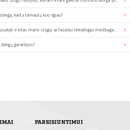
togo nuolydis, kuriam esant galima montuoti Borga plieninę stogo dangą?
 dangą, kad ji tarnautų kuo ilgiau?
s mano stogui ar fasadui reikalingas medžiagas, priedus, ar turėčiau dėl to kreiptis kitur?
 dangų garantijos?
TIMAI
PARSISIUNTIMUI