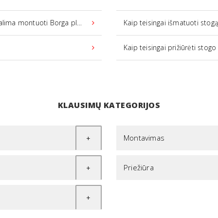
i Borga plieninę stogo dangą?
Kaip teisingai išmatuoti stog
Kaip teisingai prižiūrėti stogo
KLAUSIMŲ KATEGORIJOS
Montavimas
Priežiūra