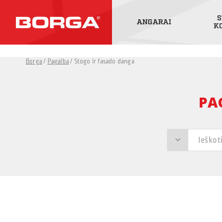
S
ANGARAI
K
Borga
/
Pagalba
/
Stogo ir fasado danga
PA