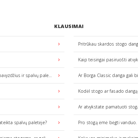
KLAUSIMAI
Pritrūkau skardos stogo danga
Kaip teisingai pasiruošti at
yzdžius ir spalvų paletes?
Ar Borga Classic danga gali 
Kodėl stogo ar fasado dangą 
Ar atvykstate pamatuoti stog
ateikta spalvų paletėje?
Pro stogą ėmė bėgti vanduo. 