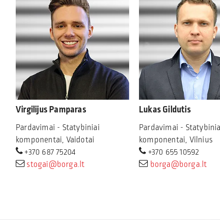
Virgilijus Pamparas
Lukas Gildutis
Pardavimai - Statybiniai
Pardavimai - Statybinia
komponentai, Vaidotai
komponentai, Vilnius
+370 687 75204
+370 655 10592
stogai@borga.lt
borga@borga.lt