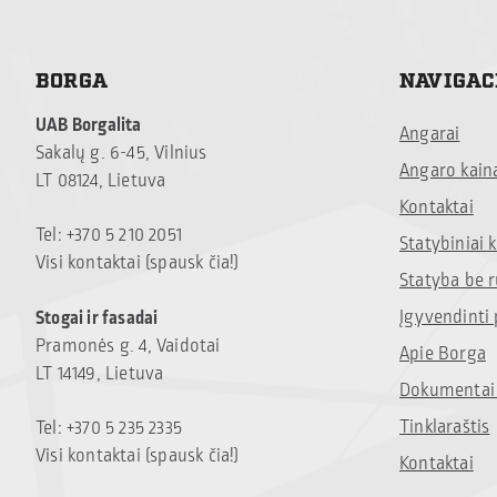
BORGA
NAVIGAC
UAB Borgalita
Angarai
Sakalų g. 6-45, Vilnius
Angaro kain
LT 08124, Lietuva
Kontaktai
Tel: +370 5 210 2051
Statybiniai
Visi kontaktai (spausk čia!)
Statyba be 
Įgyvendinti 
Stogai ir fasadai
Pramonės g. 4, Vaidotai
Apie Borga
LT 14149, Lietuva
Dokumentai 
Tinklaraštis
Tel: +370 5 235 2335
Visi kontaktai (spausk čia!)
Kontaktai