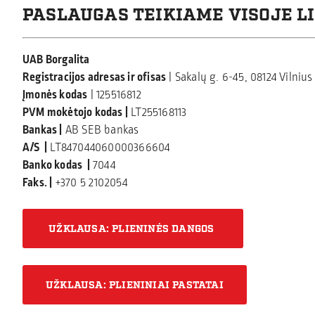
PASLAUGAS TEIKIAME VISOJE L
UAB Borgalita
Registracijos adresas ir ofisas
| Sakalų g. 6-45, 08124 Vilnius
Įmonės kodas
| 125516812
PVM mokėtojo kodas |
LT255168113
Bankas |
AB SEB bankas
A/S |
LT847044060000366604
Banko kodas |
7044
Faks. |
+370 5 2102054
UŽKLAUSA: PLIENINĖS DANGOS
UŽKLAUSA: PLIENINIAI PASTATAI