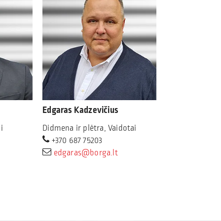
Edgaras Kadzevičius
i
Didmena ir plėtra, Vaidotai
+370 687 75203
edgaras@borga.lt