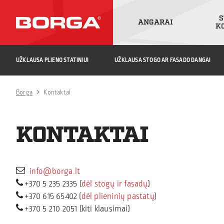
S
ANGARAI
K
UŽKLAUSA PLIENO STATINIUI
UŽKLAUSA STOGO AR FASADO DANGAI
Borga
Kontaktai
KONTAKTAI
info@borga.lt
+370 5 235 2335
(
dėl stogų ir fasadų
)
+370 615 65402
(
dėl plieninių pastatų
)
+370 5 210 2051
(kiti klausimai)