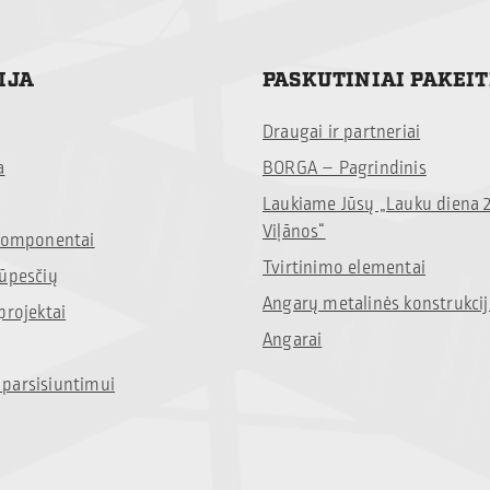
IJA
PASKUTINIAI PAKEI
Draugai ir partneriai
a
BORGA – Pagrindinis
Laukiame Jūsų „Lauku diena 
Viļānos“
 komponentai
Tvirtinimo elementai
rūpesčių
Angarų metalinės konstrukci
projektai
Angarai
parsisiuntimui