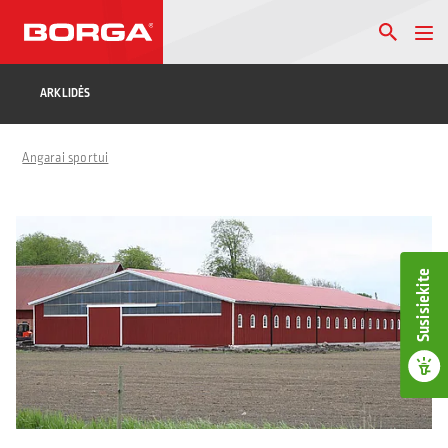
ARKLIDĖS
Angarai sportui
Susisiekite