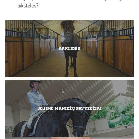
aikštelės?
ARKLIDĖS
JOJIMO MANIEŽŲ PAVYZDŽIAI