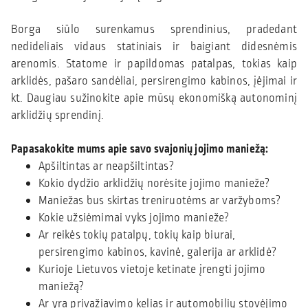
Borga siūlo surenkamus sprendinius, pradedant
nedideliais vidaus statiniais ir baigiant didesnėmis
arenomis. Statome ir papildomas patalpas, tokias kaip
arklidės, pašaro sandėliai, persirengimo kabinos, įėjimai ir
kt. Daugiau sužinokite apie mūsų ekonomišką autonominį
arklidžių sprendinį.
Papasakokite mums apie savo svajonių jojimo maniežą:
Apšiltintas ar neapšiltintas?
Kokio dydžio arklidžių norėsite jojimo manieže?
Maniežas bus skirtas treniruotėms ar varžyboms?
Kokie užsiėmimai vyks jojimo manieže?
Ar reikės tokių patalpų, tokių kaip biurai,
persirengimo kabinos, kavinė, galerija ar arklidė?
Kurioje Lietuvos vietoje ketinate įrengti jojimo
maniežą?
Ar yra privažiavimo kelias ir automobilių stovėjimo