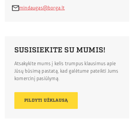
mindaugas@borga.lt
SUSISIEKITE SU MUMIS!
Atsakykite mums į kelis trumpus klausimus apie
Jūsų būsimą pastatą, kad galėtume pateikti Jums
komercinį pasiūlymą.
PILDYTI UŽKLAUSĄ