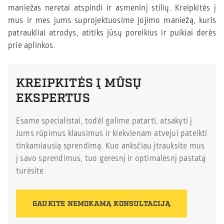
maniežas neretai atspindi ir asmeninį stilių. Kreipkitės į
mus ir mes jums suprojektuosime jojimo maniežą, kuris
patraukliai atrodys, atitiks jūsų poreikius ir puikiai derės
prie aplinkos.
KREIPKITĖS Į MŪSŲ
EKSPERTUS
Esame specialistai, todėl galime patarti, atsakyti į
Jums rūpimus klausimus ir kiekvienam atvejui pateikti
tinkamiausią sprendimą. Kuo anksčiau įtrauksite mus
į savo sprendimus, tuo geresnį ir optimalesnį pastatą
turėsite.
GAUKITE NEMOKAMĄ KONSULTACIJĄ