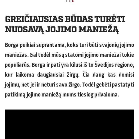
GREIČIAUSIAS BŪDAS TURĖTI
NUOSAVĄ JOJIMO MANIEŽĄ
Borga puikiai suprantama, koks turi būti svajonių jojimo
maniežas. Gal todėl mūsų statomi jojimo maniežai tokie
populiarūs. Borga ir pati yra kilusi iš to Švedijos regiono,
kur laikoma daugiausiai žirgų. Čia daug kas domisi
jojimu, net jei ir neturi savo žirgo. Todėl gebėti pastatyti
patikimą jojimo maniežą mums tiesiog privaloma.