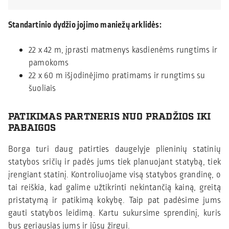
Standartinio dydžio jojimo maniežų arklidės:
22 x 42 m, įprasti matmenys kasdienėms rungtims ir
pamokoms
22 x 60 m išjodinėjimo pratimams ir rungtims su
šuoliais
PATIKIMAS PARTNERIS NUO PRADŽIOS IKI
PABAIGOS
Borga turi daug patirties daugelyje plieninių statinių
statybos sričių ir padės jums tiek planuojant statybą, tiek
įrengiant statinį. Kontroliuojame visą statybos grandinę, o
tai reiškia, kad galime užtikrinti nekintančią kainą, greitą
pristatymą ir patikimą kokybę. Taip pat padėsime jums
gauti statybos leidimą. Kartu sukursime sprendinį, kuris
bus geriausias jums ir jūsų žirgui.