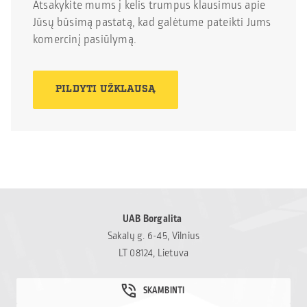
Atsakykite mums į kelis trumpus klausimus apie
Jūsų būsimą pastatą, kad galėtume pateikti Jums
komercinį pasiūlymą.
PILDYTI UŽKLAUSĄ
UAB Borgalita
Sakalų g. 6-45, Vilnius
LT 08124, Lietuva