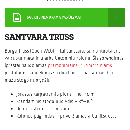
GAUKITE NEMOKAMĄ PASIŪLYMĄ!
SANTVARA TRUSS
Borga Truss (Open Web) – tai santvara, sumontuota ant
valcuotų metalinių arba betoninių kolonų. Šis sprendimas
įprastai naudojamas
pramoniniams
ir
komerciniams
pastatams, sandėliams su dideliais tarpatramiais bei
mažu stogo nuolydžiu.
Įprastas tarpatramio plotis – 18–45 m
Standartinis stogo nuolydis – 3°–10°
Rėmo sistema – santvara
Kolonos pagrindas – priveržiamas arba fiksuotas