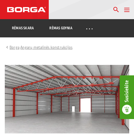
…
RĖMAS SKARA
RĖMAS GDYNIA
Borga
Angarų metalinės konstrukcijos
Susisiekite