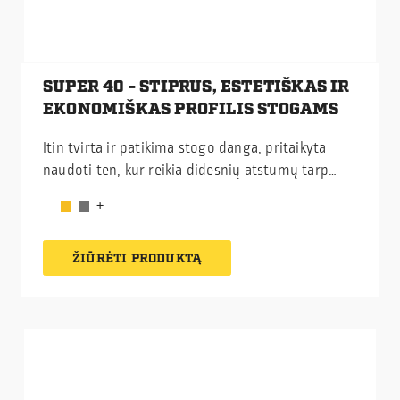
SUPER 40 - STIPRUS, ESTETIŠKAS IR
EKONOMIŠKAS PROFILIS STOGAMS
Itin tvirta ir patikima stogo danga, pritaikyta
naudoti ten, kur reikia didesnių atstumų tarp
grebėstų ir didesnės apkrovos. Puikiai tinka
pramonės ir žemės ūkio objektams.
ŽIŪRĖTI PRODUKTĄ