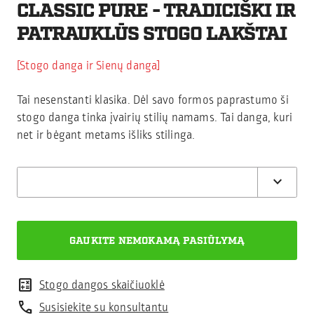
CLASSIC PURE - TRADICIŠKI IR
PATRAUKLŪS STOGO LAKŠTAI
Stogo danga ir Sienų danga
Tai nesenstanti klasika. Dėl savo formos paprastumo ši
stogo danga tinka įvairių stilių namams. Tai danga, kuri
net ir bėgant metams išliks stilinga.
calculate
Stogo dangos skaičiuoklė
call
Susisiekite su konsultantu