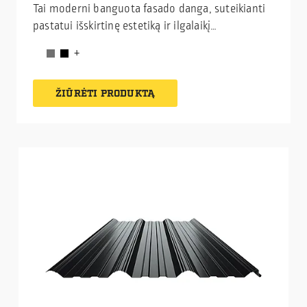
Tai moderni banguota fasado danga, suteikianti
pastatui išskirtinę estetiką ir ilgalaikį
patrauklumą. Ji puikiai tinka komerciniams
pastatams bei kitiems objektams, kur svarbus
aukštas vizualinis lygis.
ŽIŪRĖTI PRODUKTĄ