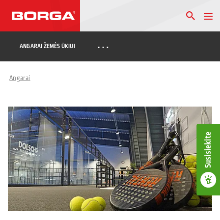
…
ANGARAI ŽEMĖS ŪKIUI
Angarai
Susisiekite