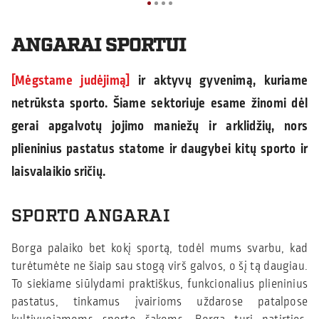
ANGARAI SPORTUI
Mėgstame judėjimą
ir aktyvų gyvenimą, kuriame
netrūksta sporto. Šiame sektoriuje esame žinomi dėl
gerai apgalvotų jojimo maniežų ir arklidžių, nors
plieninius pastatus statome ir daugybei kitų sporto ir
laisvalaikio sričių.
SPORTO ANGARAI
Borga palaiko bet kokį sportą, todėl mums svarbu, kad
turėtumėte ne šiaip sau stogą virš galvos, o šį tą daugiau.
To siekiame siūlydami praktiškus, funkcionalius plieninius
pastatus, tinkamus įvairioms uždarose patalpose