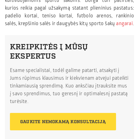
kultivuojamoms sporto šakoms. Borga turi patirties,
kurios reikia pagal užsakymą statant plieninius pastatus:
padelio kortai, teniso kortai, futbolo arenos, rankinio
salės, krepšinio salės ir daugybės kitų sporto šakų
angarai
.
KREIPKITĖS Į MŪSŲ
EKSPERTUS
Esame specialistai, todėl galime patarti, atsakyti į
Jums rūpimus klausimus ir kiekvienam atvejui pateikti
tinkamiausią sprendimą. Kuo anksčiau įtrauksite mus
į savo sprendimus, tuo geresnį ir optimalesnį pastatą
turėsite.
GAUKITE NEMOKAMĄ KONSULTACIJĄ