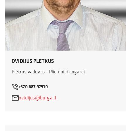
OVIDIJUS PLETKUS
Plėtros vadovas - Plieniniai angarai
+370 687 97510
ovidijus@borga.lt