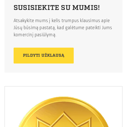
SUSISIEKITE SU MUMIS!
Atsakykite mums į kelis trumpus klausimus apie
Jūsų būsimą pastatą, kad galėtume pateikti Jums
komercinį pasiūlymą.
PILDYTI UŽKLAUSĄ