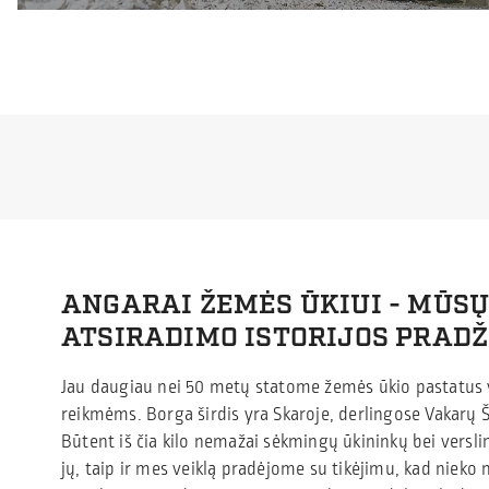
ANGARAI ŽEMĖS ŪKIUI - MŪS
ATSIRADIMO ISTORIJOS PRADŽ
Jau daugiau nei 50 metų statome žemės ūkio pastatus
reikmėms. Borga širdis yra Skaroje, derlingose Vakarų 
Būtent iš čia kilo nemažai sėkmingų ūkininkų bei versl
jų, taip ir mes veiklą pradėjome su tikėjimu, kad nieko 