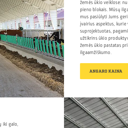
žemės ūkio veiklose: nu
pieno blokais. Mūsų ilg
mus pasiūlyti Jums geria
įvairius aspektus, kuri
suprojektuotas, pagami
užtikrins ūkio produkty
žemės ūkio pastatas pri
ilgaamžiškumo.
ANGARO KAINA
iki galo,