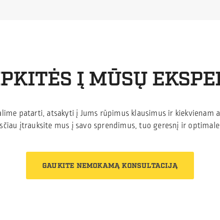
PKITĖS Į MŪSŲ EKSP
alime patarti, atsakyti į Jums rūpimus klausimus ir kiekvienam a
čiau įtrauksite mus į savo sprendimus, tuo geresnį ir optimales
GAUKITE NEMOKAMĄ KONSULTACIJĄ