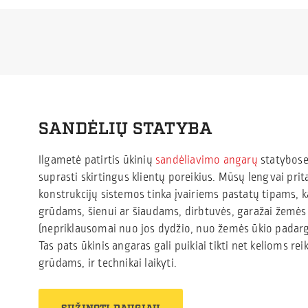
SANDĖLIŲ STATYBA
Ilgametė patirtis ūkinių
sandėliavimo angarų
statybos
suprasti skirtingus klientų poreikius. Mūsų lengvai pr
konstrukcijų sistemos tinka įvairiems pastatų tipams, k
grūdams, šienui ar šiaudams, dirbtuvės, garažai žemės ū
(nepriklausomai nuo jos dydžio, nuo žemės ūkio padargų
Tas pats ūkinis angaras gali puikiai tikti net kelioms re
grūdams, ir technikai laikyti.