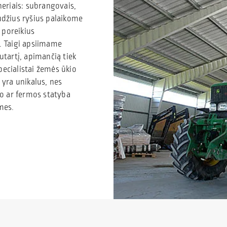
neriais: subrangovais,
audžius ryšius palaikome
 poreikius
ų. Taigi apsiimame
utartį, apimančią tiek
ecialistai žemės ūkio
 yra unikalus, nes
ro ar fermos statyba
mes.