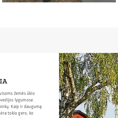
Ų
IA
 visoms žemės ūkio
Švedijos lygumose.
ininkų. Kaip ir daugumą
nėra tokio gero, ko