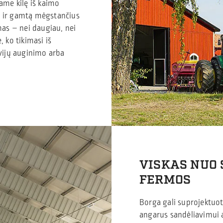
ame kilę iš kaimo
ą ir gamtą mėgstančius
as – nei daugiau, nei
 ko tikimasi iš
lvijų auginimo arba
VISKAS NUO 
FERMOS
Borga gali suprojektuoti
angarus sandėliavimui a