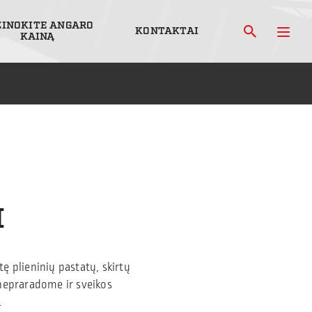
ŽINOKITE ANGARO
KONTAKTAI
KAINĄ
I
ę plieninių pastatų, skirtų
 nepraradome ir sveikos
.