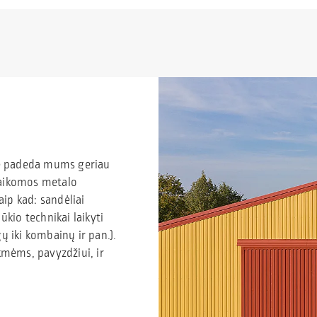
e padeda mums geriau
itaikomos metalo
aip kad: sandėliai
kio technikai laikyti
 iki kombainų ir pan.).
ikmėms, pavyzdžiui, ir