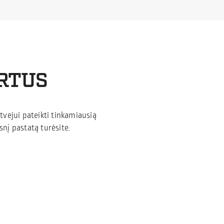
ERTUS
tvejui pateikti tinkamiausią
nį pastatą turėsite.