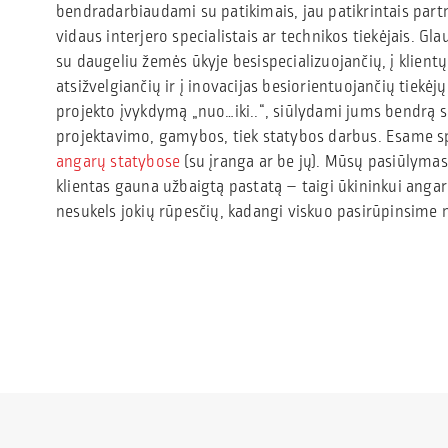
bendradarbiaudami su patikimais, jau patikrintais part
vidaus interjero specialistais ar technikos tiekėjais. Gl
su daugeliu žemės ūkyje besispecializuojančių, į klientų
atsižvelgiančių ir į inovacijas besiorientuojančių tiekėj
projekto įvykdymą „nuo…iki..“, siūlydami jums bendrą s
projektavimo, gamybos, tiek statybos darbus. Esame sp
angarų statybose
(su įranga ar be jų). Mūsų pasiūlymas
klientas gauna užbaigtą pastatą – taigi ūkininkui anga
nesukels jokių rūpesčių, kadangi viskuo pasirūpinsime 