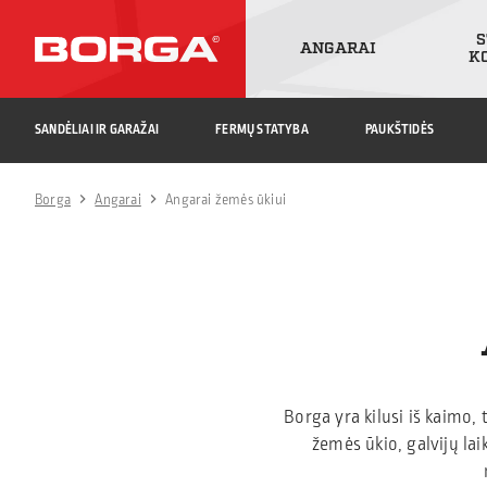
S
ANGARAI
K
SANDĖLIAI IR GARAŽAI
FERMŲ STATYBA
PAUKŠTIDĖS
Borga
Angarai
Angarai žemės ūkiui
Borga yra kilusi iš kaimo,
žemės ūkio, galvijų la