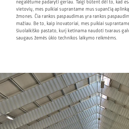
negalėtume padaryti geriau. Taigi būtent dėl to, kad es
vietovių, mes puikiai suprantame mus supančią aplink
žmones. Čia rankos paspaudimas yra rankos paspaudim
mažiau. Be to, kaip inovatoriai, mes puikiai suprantame,
šiuolaikiško pastato, kurį ketinama naudoti tvaraus ga
saugaus žemės ūkio technikos laikymo reikmėms.