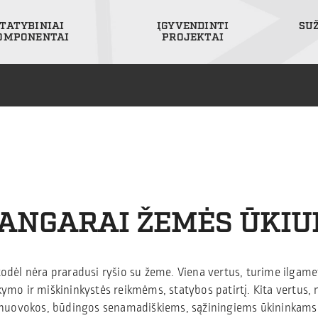
TATYBINIAI
ĮGYVENDINTI
SU
OMPONENTAI
PROJEKTAI
ANGARAI ŽEMĖS ŪKIU
 todėl nėra praradusi ryšio su žeme. Viena vertus, turime ilgamet
ikymo ir miškininkystės reikmėms, statybos patirtį. Kita vertus,
nuovokos, būdingos senamadiškiems, sąžiningiems ūkininkams