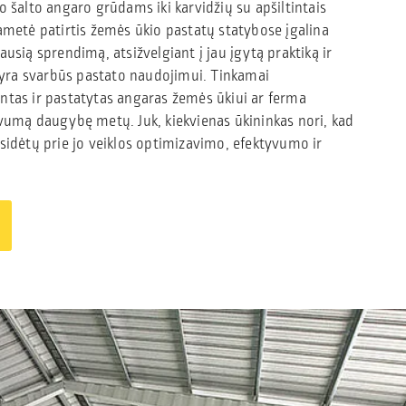
o šalto angaro grūdams iki karvidžių su apšiltintais
ametė patirtis žemės ūkio pastatų statybose įgalina
usią sprendimą, atsižvelgiant į jau įgytą praktiką ir
e yra svarbūs pastato naudojimui. Tinkamai
ntas ir pastatytas angaras žemės ūkiui ar ferma
vumą daugybę metų. Juk, kiekvienas ūkininkas nori, kad
sidėtų prie jo veiklos optimizavimo, efektyvumo ir