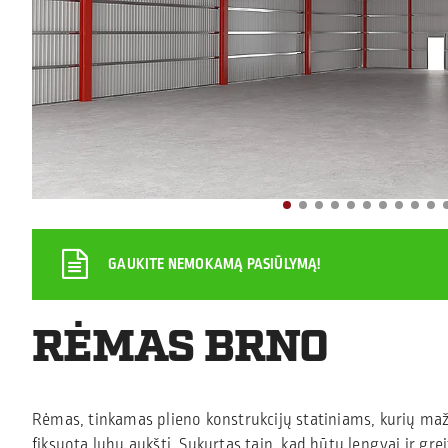
GAUKITE NEMOKAMĄ PASIŪLYMĄ!
RĖMAS BRNO
Rėmas, tinkamas plieno konstrukcijų statiniams, kurių maže
fiksuotą lubų aukštį. Sukurtas taip, kad būtų lengvai ir gre