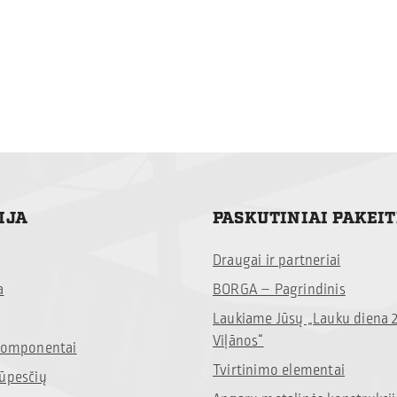
IJA
PASKUTINIAI PAKEI
Draugai ir partneriai
a
BORGA – Pagrindinis
Laukiame Jūsų „Lauku diena 
Viļānos“
 komponentai
Tvirtinimo elementai
rūpesčių