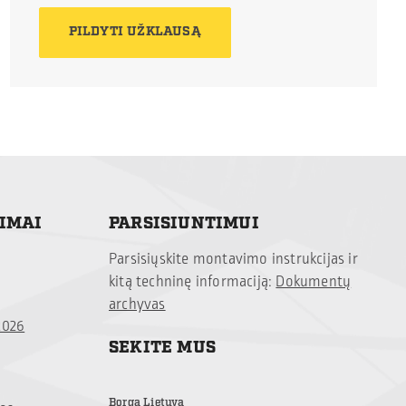
PILDYTI UŽKLAUSĄ
TIMAI
PARSISIUNTIMUI
Parsisiųskite montavimo instrukcijas ir
kitą techninę informaciją:
Dokumentų
archyvas
2026
SEKITE MUS
Borga Lietuva