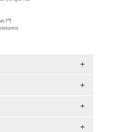
as 7°)
kolonomis