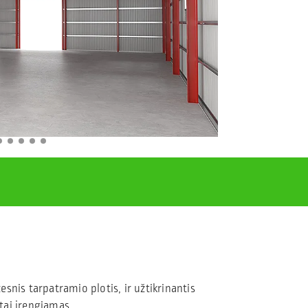
snis tarpatramio plotis, ir užtikrinantis
itai įrengiamas.