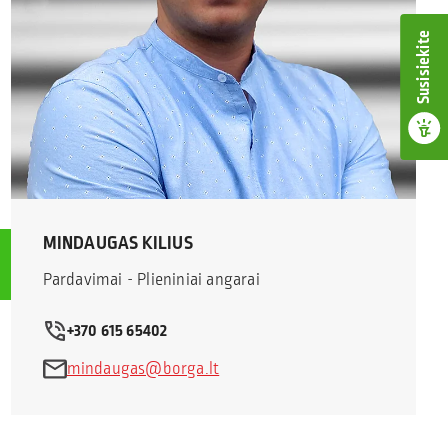
Susisiekite
MINDAUGAS KILIUS
Pardavimai - Plieniniai angarai
+370 615 65402
mindaugas@borga.lt