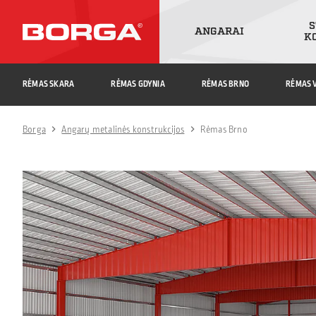
S
ANGARAI
K
RĖMAS SKARA
RĖMAS GDYNIA
RĖMAS BRNO
RĖMAS V
Borga
Angarų metalinės konstrukcijos
Rėmas Brno