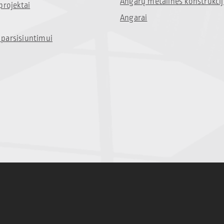
Angarų metalinės konstrukci
projektai
Angarai
parsisiuntimui