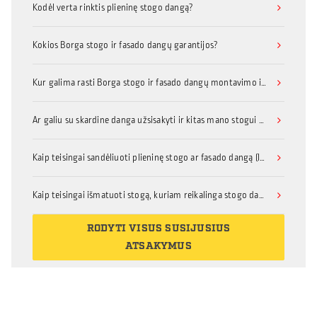
Kodėl verta rinktis plieninę stogo dangą?
Kokios Borga stogo ir fasado dangų garantijos?
Kur galima rasti Borga stogo ir fasado dangų montavimo instrukcijas?
Ar galiu su skardine danga užsisakyti ir kitas mano stogui ar fasadui reikalingas medžiagas, priedus, ar turėčiau dėl to kreiptis kitur?
Kaip teisingai sandėliuoti plieninę stogo ar fasado dangą (lakštinį metalą su organine danga)?
Kaip teisingai išmatuoti stogą, kuriam reikalinga stogo danga?
RODYTI VISUS SUSIJUSIUS
ATSAKYMUS