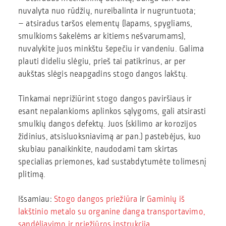
nuvalyta nuo rūdžių, nureibalinta ir nugruntuota;
– atsiradus taršos elementų (lapams, spygliams,
smulkioms šakelėms ar kitiems nešvarumams),
nuvalykite juos minkštu šepečiu ir vandeniu. Galima
plauti dideliu slėgiu, prieš tai patikrinus, ar per
aukštas slėgis neapgadins stogo dangos lakštų.
Tinkamai neprižiūrint stogo dangos paviršiaus ir
esant nepalankioms aplinkos sąlygoms, gali atsirasti
smulkių dangos defektų. Juos (skilimo ar korozijos
židinius, atsisluoksniavimą ar pan.) pastebėjus, kuo
skubiau panaikinkite, naudodami tam skirtas
specialias priemones, kad sustabdytumėte tolimesnį
plitimą.
Išsamiau:
Stogo dangos priežiūra
ir
Gaminių iš
lakštinio metalo su organine danga transportavimo,
sandėliavimo ir priežiūros instrukcija
.