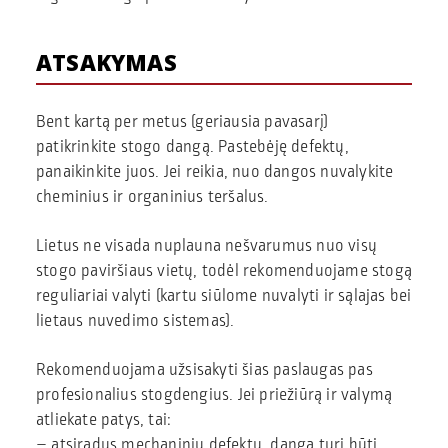
ATSAKYMAS
Bent kartą per metus (geriausia pavasarį)
patikrinkite stogo dangą. Pastebėję defektų,
panaikinkite juos. Jei reikia, nuo dangos nuvalykite
cheminius ir organinius teršalus.
Lietus ne visada nuplauna nešvarumus nuo visų
stogo paviršiaus vietų, todėl rekomenduojame stogą
reguliariai valyti (kartu siūlome nuvalyti ir sąlajas bei
lietaus nuvedimo sistemas).
Rekomenduojama užsisakyti šias paslaugas pas
profesionalius stogdengius. Jei priežiūrą ir valymą
atliekate patys, tai:
– atsiradus mechaninių defektų, danga turi būti