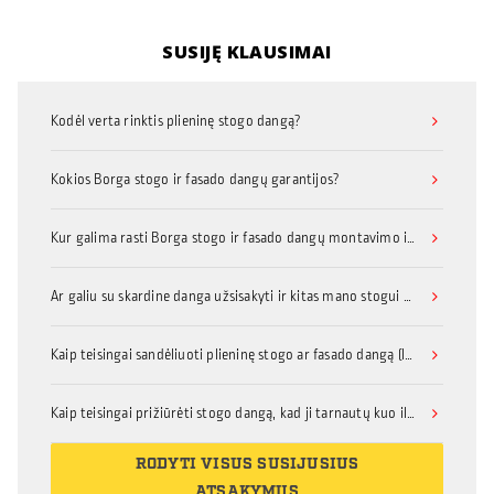
SUSIJĘ KLAUSIMAI
Kodėl verta rinktis plieninę stogo dangą?
Kokios Borga stogo ir fasado dangų garantijos?
Kur galima rasti Borga stogo ir fasado dangų montavimo instrukcijas?
Ar galiu su skardine danga užsisakyti ir kitas mano stogui ar fasadui reikalingas medžiagas, priedus, ar turėčiau dėl to kreiptis kitur?
Kaip teisingai sandėliuoti plieninę stogo ar fasado dangą (lakštinį metalą su organine danga)?
Kaip teisingai prižiūrėti stogo dangą, kad ji tarnautų kuo ilgiau?
RODYTI VISUS SUSIJUSIUS
ATSAKYMUS