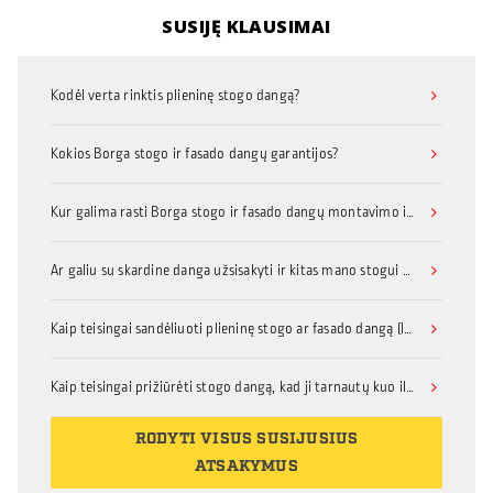
SUSIJĘ KLAUSIMAI
Kodėl verta rinktis plieninę stogo dangą?
Kokios Borga stogo ir fasado dangų garantijos?
Kur galima rasti Borga stogo ir fasado dangų montavimo instrukcijas?
Ar galiu su skardine danga užsisakyti ir kitas mano stogui ar fasadui reikalingas medžiagas, priedus, ar turėčiau dėl to kreiptis kitur?
Kaip teisingai sandėliuoti plieninę stogo ar fasado dangą (lakštinį metalą su organine danga)?
Kaip teisingai prižiūrėti stogo dangą, kad ji tarnautų kuo ilgiau?
RODYTI VISUS SUSIJUSIUS
ATSAKYMUS