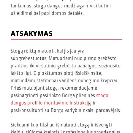
tankumas, stogo dangos medžiaga ir visi būtini
užleidimai bei papildomos detalės.
ATSAKYMAS
Stogą reiktų matuoti, kai jis jau yra
subgrebestuotas. Matuodami nuo pirmo grebėsto
pradžios iki viršutinio grebėsto pabaigos, sužinosite
lakšto ilgį. O plokštumos plotį išsiaiškinsite,
matuodami statmenai vandens nubėgimo krypčiai.
Prieš matuojant stogą, rekomenduojame
pasinagrinėti pasirinkto Borga plieninės
stogo
dangos profilio montavimo instrukcij
ą ir
pasikonsultuoti su Borga vadybininkais, pardavėjais.
Siekdami kuo tiksliau išmatuoti stogą ir išvengti
klaidų, siūlome kreiptis į profesionalius stogdengius.