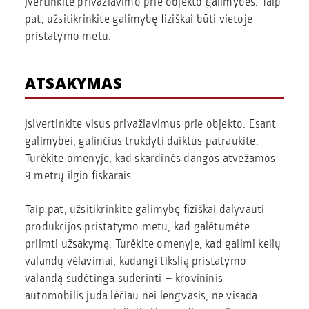
Įvertinkite privažiavimo prie objekto galimybes. Taip
pat, užsitikrinkite galimybę fiziškai būti vietoje
pristatymo metu.
ATSAKYMAS
Įsivertinkite visus privažiavimus prie objekto. Esant
galimybei, galinčius trukdyti daiktus patraukite.
Turėkite omenyje, kad skardinės dangos atvežamos
9 metrų ilgio fiskarais.
Taip pat, užsitikrinkite galimybę fiziškai dalyvauti
produkcijos pristatymo metu, kad galėtumėte
priimti užsakymą. Turėkite omenyje, kad galimi kelių
valandų vėlavimai, kadangi tikslią pristatymo
valandą sudėtinga suderinti – krovininis
automobilis juda lėčiau nei lengvasis, ne visada