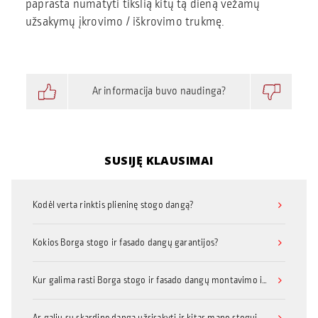
paprasta numatyti tikslią kitų tą dieną vežamų
užsakymų įkrovimo / iškrovimo trukmę.
Ar informacija buvo naudinga?
SUSIJĘ KLAUSIMAI
Kodėl verta rinktis plieninę stogo dangą?
Kokios Borga stogo ir fasado dangų garantijos?
Kur galima rasti Borga stogo ir fasado dangų montavimo instrukcijas?