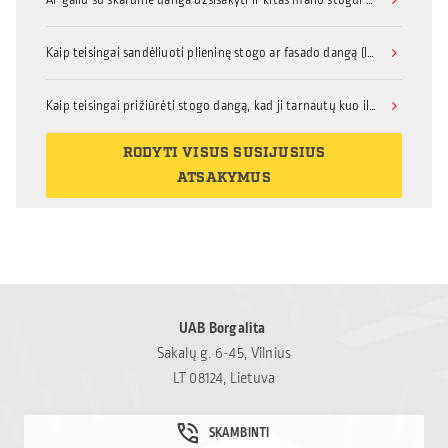
Ar galiu su skardine danga užsisakyti ir kitas mano stogui ar fasadui reikalingas medžiagas, priedus, ar turėčiau dėl to kreiptis kitur?
Kaip teisingai sandėliuoti plieninę stogo ar fasado dangą (lakštinį metalą su organine danga)?
Kaip teisingai prižiūrėti stogo dangą, kad ji tarnautų kuo ilgiau?
RODYTI VISUS SUSIJUSIUS
ATSAKYMUS
UAB Borgalita
Sakalų g. 6-45, Vilnius
LT 08124, Lietuva