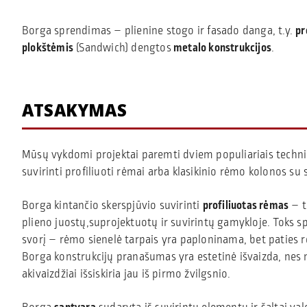
Borga sprendimas – plienine stogo ir fasado danga, t.y.
pr
plokštėmis
(Sandwich) dengtos
metalo konstrukcijos
.
ATSAKYMAS
Mūsų vykdomi projektai paremti dviem populiariais technin
suvirinti profiliuoti rėmai arba klasikinio rėmo kolonos su
Borga kintančio skerspjūvio suvirinti
profiliuotas rėmas
– t
plieno juostų,suprojektuotų ir suvirintų gamykloje. Toks 
svorį – rėmo sienelė tarpais yra paploninama, bet paties rė
Borga konstrukcijų pranašumas yra estetinė išvaizda, nes
akivaizdžiai išsiskiria jau iš pirmo žvilgsnio.