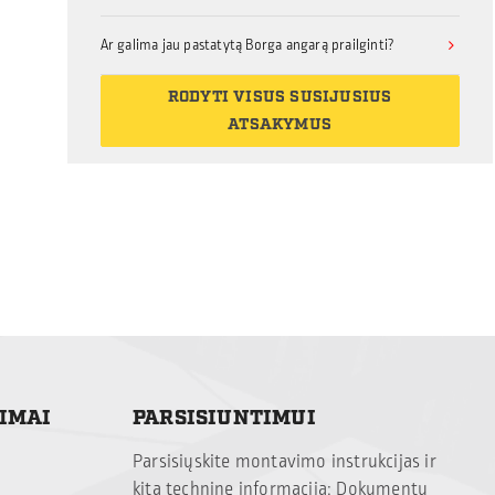
Ar galima jau pastatytą Borga angarą prailginti?
RODYTI VISUS SUSIJUSIUS
ATSAKYMUS
TIMAI
PARSISIUNTIMUI
Parsisiųskite montavimo instrukcijas ir
kitą techninę informaciją:
Dokumentų