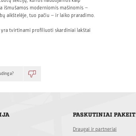
lcuotų sekcijų, kurios naudojamos kaip
 yra išmušamos moderniomis mašinomis –
 aikštelėje, tuo pačiu – ir laiko praradimo.
yra tvirtinami profiliuoti skardiniai lakštai
udinga?
IJA
PASKUTINIAI PAKEI
Draugai ir partneriai