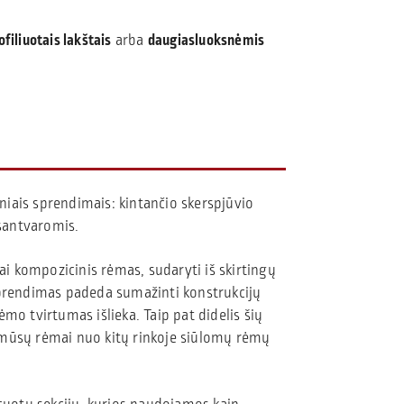
ofiliuotais lakštais
arba
daugiasluoksnėmis
iais sprendimais: kintančio skerspjūvio
 santvaromis.
ai kompozicinis rėmas, sudaryti iš skirtingų
sprendimas padeda sumažinti konstrukcijų
mo tvirtumas išlieka. Taip pat didelis šių
 mūsų rėmai nuo kitų rinkoje siūlomų rėmų