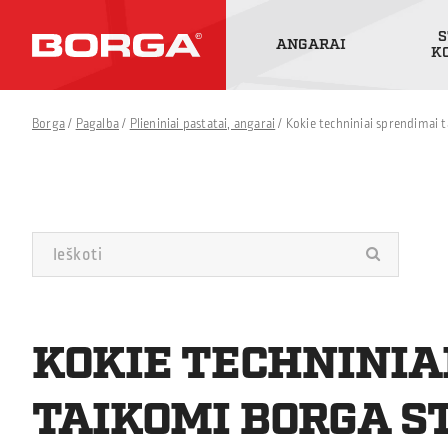
S
ANGARAI
K
Borga
/
Pagalba
/
Plieniniai pastatai, angarai
/
Kokie techniniai sprendimai 
KOKIE TECHNINIA
TAIKOMI BORGA S