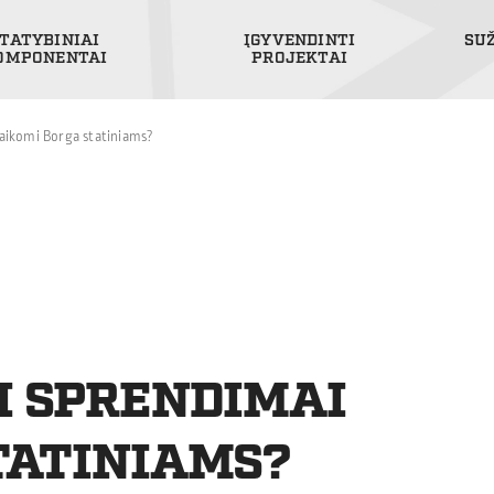
TATYBINIAI
ĮGYVENDINTI
SU
OMPONENTAI
PROJEKTAI
taikomi Borga statiniams?
I SPRENDIMAI
TATINIAMS?