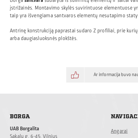
Borga
santvara
sudaryta iš suvirintų elementų ir šaltai va
įstrižainės. Montavimo skylės suvirintuose elementuose
taip yra išvengiama santvaros elementų nesutapimo statybų
Antrinę konstrukciją paprastai sudaro Z profiliai, prie kurių 
arba daugiasluoksnės plokštės.
Ar informacija buvo na
BORGA
NAVIGAC
UAB Borgalita
Angarai
Sakalų g. 6-45, Vilnius