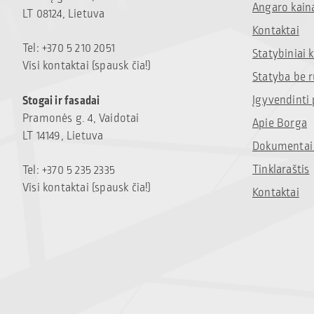
Angaro kain
LT 08124, Lietuva
Kontaktai
Tel: +370 5 210 2051
Statybiniai
Visi kontaktai (spausk čia!)
Statyba be 
Įgyvendinti 
Stogai ir fasadai
Pramonės g. 4, Vaidotai
Apie Borga
LT 14149, Lietuva
Dokumentai 
Tinklaraštis
Tel: +370 5 235 2335
Visi kontaktai (spausk čia!)
Kontaktai