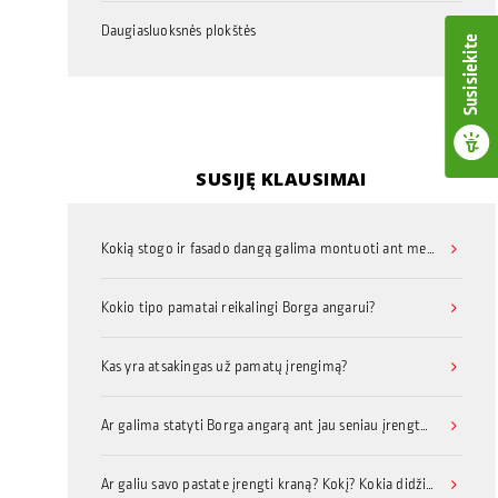
Daugiasluoksnės plokštės
Susisiekite
SUSIJĘ KLAUSIMAI
Kokią stogo ir fasado dangą galima montuoti ant metalo konstrukcijų statinio?
Kokio tipo pamatai reikalingi Borga angarui?
Kas yra atsakingas už pamatų įrengimą?
Ar galima statyti Borga angarą ant jau seniau įrengtų pamatų?
Ar galiu savo pastate įrengti kraną? Kokį? Kokia didžiausia keliamoji galia?