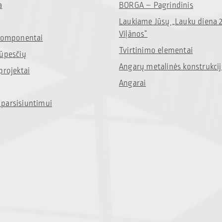
a
BORGA – Pagrindinis
Laukiame Jūsų „Lauku diena 
Viļānos“
 komponentai
Tvirtinimo elementai
rūpesčių
Angarų metalinės konstrukci
projektai
Angarai
parsisiuntimui