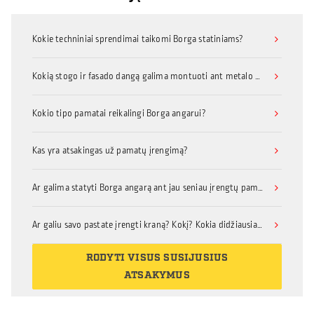
Kokie techniniai sprendimai taikomi Borga statiniams?
Kokią stogo ir fasado dangą galima montuoti ant metalo konstrukcijų statinio?
Kokio tipo pamatai reikalingi Borga angarui?
Kas yra atsakingas už pamatų įrengimą?
Ar galima statyti Borga angarą ant jau seniau įrengtų pamatų?
Ar galiu savo pastate įrengti kraną? Kokį? Kokia didžiausia keliamoji galia?
RODYTI VISUS SUSIJUSIUS
ATSAKYMUS