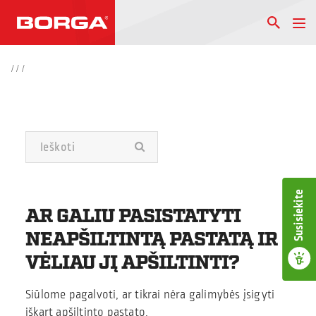
/
/
/
Susisiekite
AR GALIU PASISTATYTI
NEAPŠILTINTĄ PASTATĄ IR
VĖLIAU JĮ APŠILTINTI?
Siūlome pagalvoti, ar tikrai nėra galimybės įsigyti
iškart apšiltinto pastato.