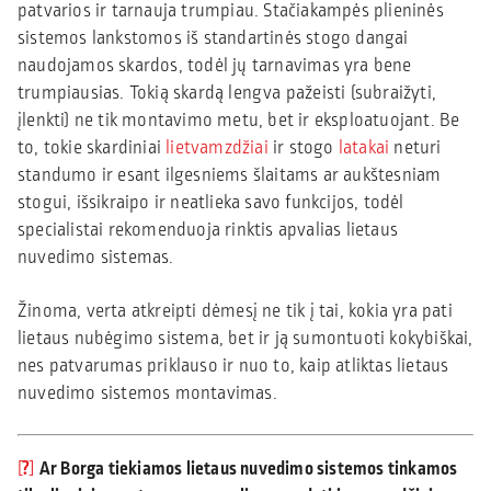
patvarios ir tarnauja trumpiau. Stačiakampės plieninės
sistemos lankstomos iš standartinės stogo dangai
naudojamos skardos, todėl jų tarnavimas yra bene
trumpiausias. Tokią skardą lengva pažeisti (subraižyti,
įlenkti) ne tik montavimo metu, bet ir eksploatuojant. Be
to, tokie skardiniai
lietvamzdžiai
ir stogo
latakai
neturi
standumo ir esant ilgesniems šlaitams ar aukštesniam
stogui, išsikraipo ir neatlieka savo funkcijos, todėl
specialistai rekomenduoja rinktis apvalias lietaus
nuvedimo sistemas.
Žinoma, verta atkreipti dėmesį ne tik į tai, kokia yra pati
lietaus nubėgimo sistema, bet ir ją sumontuoti kokybiškai,
nes patvarumas priklauso ir nuo to, kaip atliktas lietaus
nuvedimo sistemos montavimas.
?
Ar Borga tiekiamos lietaus nuvedimo sistemos tinkamos