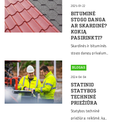
skirtus pastatus neretai
2025-01-22
kyla klausimas, kaip
BITUMINĖ
gauti statybos leidimą.
STOGO DANGA
Apie tai, kokių
AR SKARDINĖ?
KOKIĄ
dokumentų reikia, kur
PASIRINKTI?
kreiptis, kiek laiko
Skardinės ir bituminės
galioja gautas statybos
stogo dangų privalumai
leidimas, papasakosime
ir trūkumai, kainų
šiame mūsų straipsnyje.
palyginimas.
BLOGAS
2024-04-04
STATINIO
STATYBOS
TECHNINĖ
PRIEŽIŪRA
Statybos techninė
priežiūra: reikšmė, ką
svarbu žinoti,