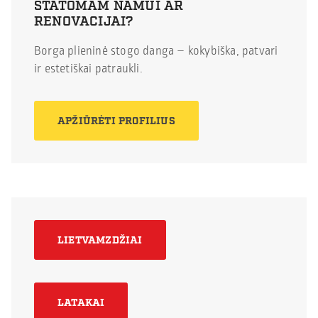
STATOMAM NAMUI AR
RENOVACIJAI?
Borga plieninė stogo danga – kokybiška, patvari
ir estetiškai patraukli.
APŽIŪRĖTI PROFILIUS
LIETVAMZDŽIAI
LATAKAI