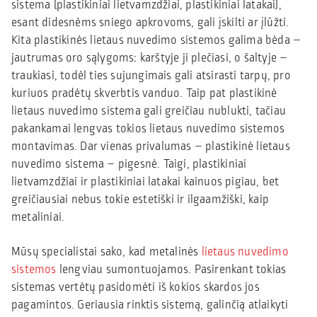
sistema (plastikiniai lietvamzdžiai, plastikiniai latakai),
esant didesnėms sniego apkrovoms, gali įskilti ar įlūžti.
Kita plastikinės lietaus nuvedimo sistemos galima bėda –
jautrumas oro sąlygoms: karštyje ji plečiasi, o šaltyje –
traukiasi, todėl ties sujungimais gali atsirasti tarpų, pro
kuriuos pradėtų skverbtis vanduo. Taip pat plastikinė
lietaus nuvedimo sistema gali greičiau nublukti, tačiau
pakankamai lengvas tokios lietaus nuvedimo sistemos
montavimas. Dar vienas privalumas – plastikinė lietaus
nuvedimo sistema – pigesnė. Taigi, plastikiniai
lietvamzdžiai ir plastikiniai latakai kainuos pigiau, bet
greičiausiai nebus tokie estetiški ir ilgaamžiški, kaip
metaliniai.
Mūsų specialistai sako, kad metalinės
lietaus nuvedimo
sistemos
lengviau sumontuojamos. Pasirenkant tokias
sistemas vertėtų pasidomėti iš kokios skardos jos
pagamintos. Geriausia rinktis sistemą, galinčią atlaikyti