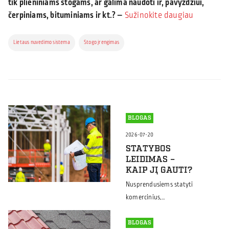
tik plieniniams stogams, ar galima naudoti ir, pavyzdžiui,
čerpiniams, bituminiams ir kt.? –
Sužinokite daugiau
Lietaus nuvedimo sistema
Stogo įrengimas
BLOGAS
2026-07-20
STATYBOS
LEIDIMAS –
KAIP JĮ GAUTI?
Nusprendusiems statyti
komercinius,
pramoninius, žemės
ūkiui, jojimui ar sportui
BLOGAS