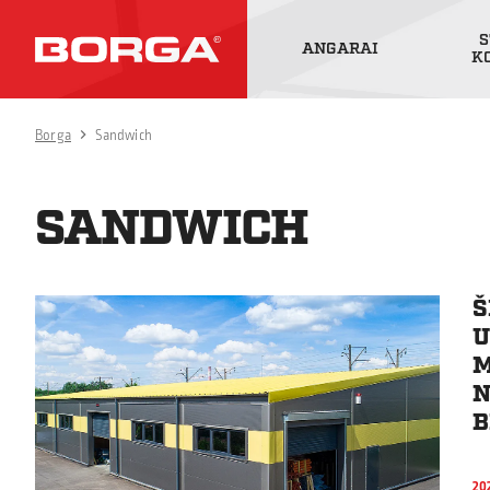
S
ANGARAI
K
Borga
Sandwich
SANDWICH
Š
U
M
N
B
20