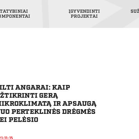
TATYBINIAI
ĮGYVENDINTI
SU
OMPONENTAI
PROJEKTAI
ILTI ANGARAI: KAIP
ŽTIKRINTI GERĄ
IKROKLIMATĄ IR APSAUGĄ
UO PERTEKLINĖS DRĖGMĖS
EI PELĖSIO
21-11-15