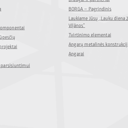
a
BORGA – Pagrindinis
Laukiame Jūsų „Lauku diena 
Viļānos“
 komponentai
Tvirtinimo elementai
rūpesčių
Angarų metalinės konstrukci
projektai
Angarai
parsisiuntimui