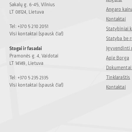
Sakalų g. 6-45, Vilnius
Angaro kain
LT 08124, Lietuva
Kontaktai
Tel: +370 5 210 2051
Statybiniai
Visi kontaktai (spausk čia!)
Statyba be 
Įgyvendinti 
Stogai ir fasadai
Pramonės g. 4, Vaidotai
Apie Borga
LT 14149, Lietuva
Dokumentai 
Tinklaraštis
Tel: +370 5 235 2335
Visi kontaktai (spausk čia!)
Kontaktai