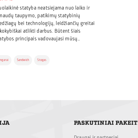
uolaikinė statyba neatsiejama nuo laiko ir
naudų taupymo, patikimų statybinių
džiagų bei technologijų, leidžiančių greitai
 kokybiškai atlikti darbus. Būtent šiais
atybos principais vadovaujasi mūsų…
ngarai
Sandwich
Stogas
IJA
PASKUTINIAI PAKEI
Draugai ir partneriai