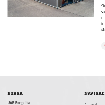
Ši
są
me
ir
st
A
BORGA
NAVIGAC
UAB Borgalita
Angarai