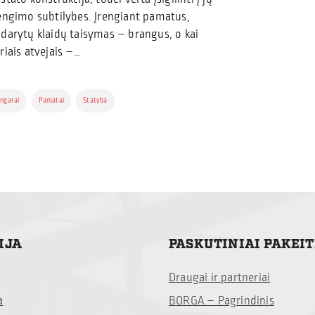
engimo subtilybes. Įrengiant pamatus,
darytų klaidų taisymas – brangus, o kai
riais atvejais –…
ngarai
Pamatai
Statyba
IJA
PASKUTINIAI PAKEI
Draugai ir partneriai
a
BORGA – Pagrindinis