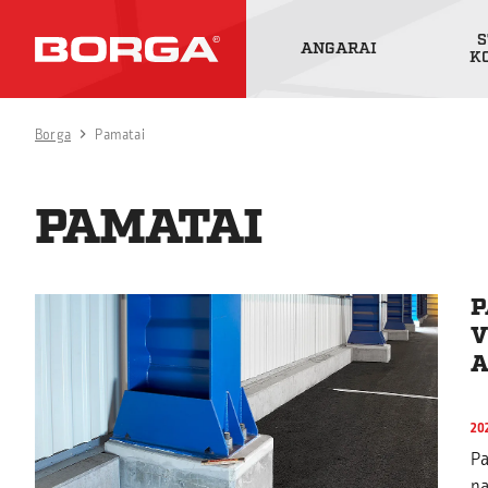
S
ANGARAI
K
Borga
Pamatai
PAMATAI
P
V
A
20
Pa
pa