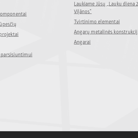
Laukiame Jūsų „Lauku diena 
Viļānos“
 komponentai
Tvirtinimo elementai
rūpesčių
Angarų metalinės konstrukci
projektai
Angarai
parsisiuntimui