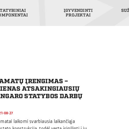
TATYBINIAI
ĮGYVENDINTI
SU
OMPONENTAI
PROJEKTAI
AMATŲ ĮRENGIMAS –
IENAS ATSAKINGIAUSIŲ
NGARO STATYBOS DARBŲ
21-08-27
matai laikomi svarbiausia laikančiąja
stato konstrukcija, todėl verta įsigilinti į jų