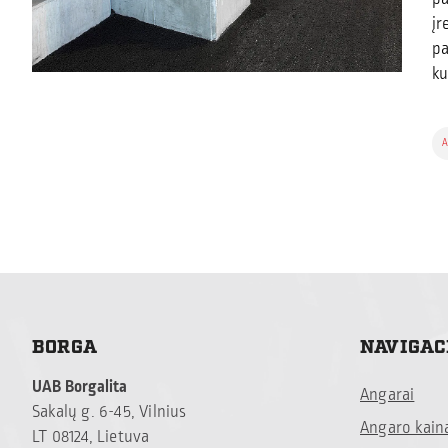
įr
pa
ku
A
BORGA
NAVIGAC
UAB Borgalita
Angarai
Sakalų g. 6-45, Vilnius
Angaro kain
LT 08124, Lietuva