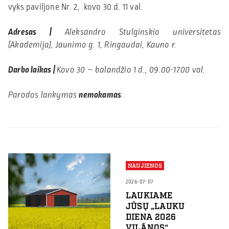
vyks paviljone Nr. 2, kovo 30 d. 11 val.
Adresas |
Aleksandro Stulginskio universitetas
(Akademija), Jaunimo g. 1, Ringaudai, Kauno r.
Darbo laikas |
Kovo 30 – balandžio 1 d., 09.00-17.00 val.
Parodos lankymas
nemokamas
.
NAUJIENOS
2026-07-07
LAUKIAME
JŪSŲ „LAUKU
DIENA 2026
VIĻĀNOS“