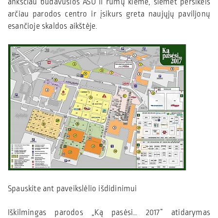
anksčiau būdavusios ASU II rūmų kieme, šiemet persikels
arčiau parodos centro ir įsikurs greta naujųjų paviljonų
esančioje skaldos aikštėje.
Spauskite ant paveikslėlio išdidinimui
Iškilmingas parodos „Ką pasėsi… 2017“ atidarymas