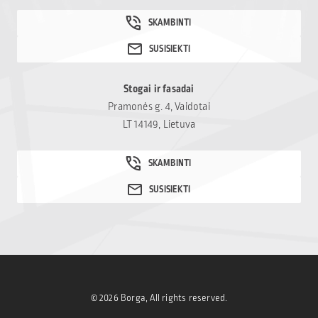
prisidėti ir kitus – net ir
nedidelė parama gali
tapti reikšminga
pagalba sudėtingu
laikotarpiu
Stogai ir fasadai
atsidūrusioms šeimoms:
Pramonės g. 4, Vaidotai
Mamų unija.
LT 14149, Lietuva
© 2026 Borga, All rights reserved.