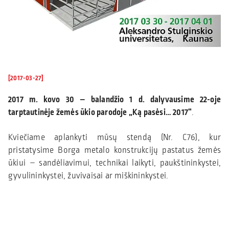
[2017-03-27]
2017 m. kovo 30 – balandžio 1 d. dalyvausime 22-oje
tarptautinėje žemės ūkio parodoje „Ką pasėsi… 2017“
.
Kviečiame aplankyti mūsų stendą (Nr. C76), kur
pristatysime Borga metalo konstrukcijų pastatus žemės
ūkiui – sandėliavimui, technikai laikyti, paukštininkystei,
gyvulininkystei, žuvivaisai ar miškininkystei.