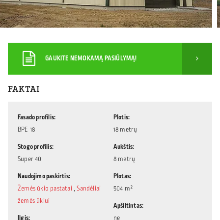
GAUKITE NEMOKAMĄ PASIŪLYMĄ!
FAKTAI
Fasado profilis
Plotis
BPE 18
18 metrų
Stogo profilis
Aukštis
Super 40
8 metrų
Naudojimo paskirtis
Plotas
Žemės ūkio pastatai
,
Sandėliai
504 m²
žemės ūkiui
Apšiltintas
Ilgis
ne