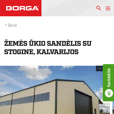
Borga
ŽEMĖS ŪKIO SANDĖLIS SU
STOGINE, KALVARIJOS
1
iš
9
Susisiekite