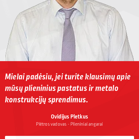
Mielai padėsiu, jei turite klausimų apie
mūsų plieninius pastatus ir metalo
konstrukcijų sprendimus.
Ovidijus Pletkus
Plėtros vadovas - Plieniniai angarai