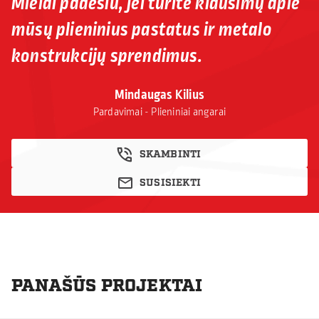
Mielai padėsiu, jei turite klausimų apie
mūsų plieninius pastatus ir metalo
konstrukcijų sprendimus.
Mindaugas Kilius
Pardavimai - Plieniniai angarai
SKAMBINTI
SUSISIEKTI
PANAŠŪS PROJEKTAI