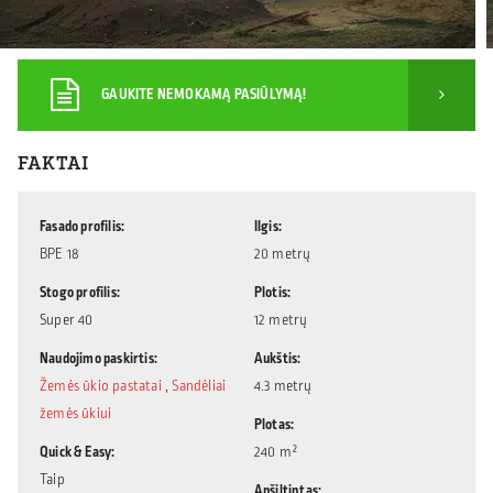
GAUKITE NEMOKAMĄ PASIŪLYMĄ!
FAKTAI
Fasado profilis
Ilgis
BPE 18
20 metrų
Stogo profilis
Plotis
Super 40
12 metrų
Naudojimo paskirtis
Aukštis
Žemės ūkio pastatai
,
Sandėliai
4.3 metrų
žemės ūkiui
Plotas
Quick & Easy
240 m²
Taip
Apšiltintas