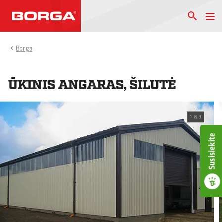
Borga
ŪKINIS ANGARAS, ŠILUTĖ
1
iš
3
Susisiekite