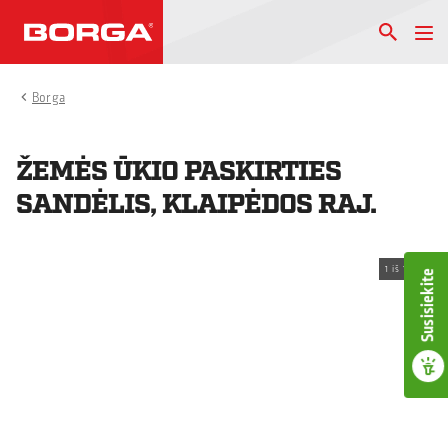
Borga
ŽEMĖS ŪKIO PASKIRTIES
SANDĖLIS, KLAIPĖDOS RAJ.
1
iš
1
Susisiekite