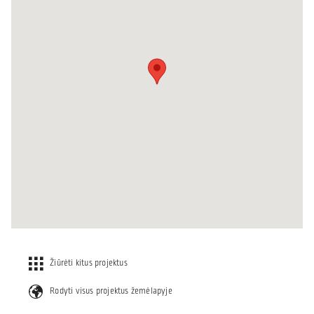
Žiūrėti kitus projektus
Rodyti visus projektus žemėlapyje