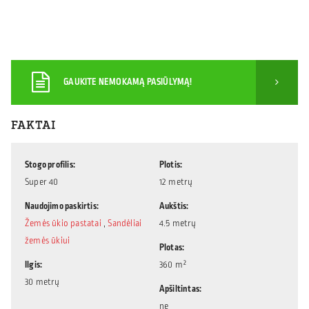
GAUKITE NEMOKAMĄ PASIŪLYMĄ!
FAKTAI
Stogo profilis
Plotis
Super 40
12 metrų
Naudojimo paskirtis
Aukštis
Žemės ūkio pastatai
,
Sandėliai
4.5 metrų
žemės ūkiui
Plotas
Ilgis
360 m²
30 metrų
Apšiltintas
ne