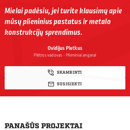
Mielai padėsiu, jei turite klausimų apie
mūsų plieninius pastatus ir metalo
konstrukcijų sprendimus.
Ovidijus Pletkus
Plėtros vadovas - Plieniniai angarai
SKAMBINTI
SUSISIEKTI
PANAŠŪS PROJEKTAI