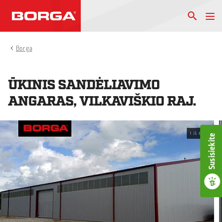
Borga
ŪKINIS SANDĖLIAVIMO
ANGARAS, VILKAVIŠKIO RAJ.
1
iš
6
Susisiekite