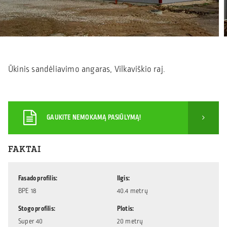
Ūkinis sandėliavimo angaras, Vilkaviškio raj.
GAUKITE NEMOKAMĄ PASIŪLYMĄ!
FAKTAI
Fasado profilis
Ilgis
BPE 18
40.4 metrų
Stogo profilis
Plotis
Super 40
20 metrų