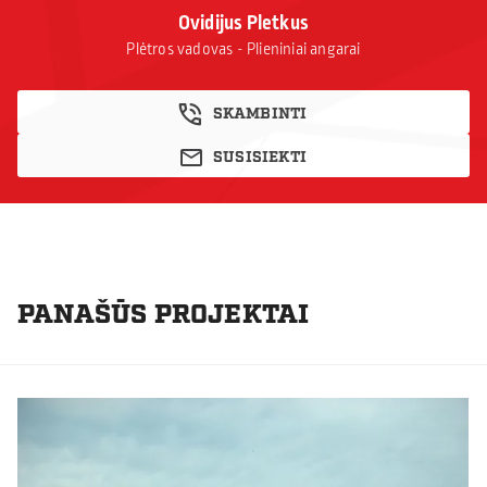
Ovidijus Pletkus
Plėtros vadovas - Plieniniai angarai
SKAMBINTI
SUSISIEKTI
PANAŠŪS PROJEKTAI