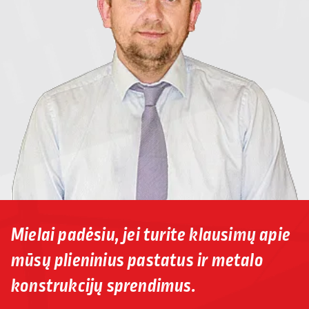
Mielai padėsiu, jei turite klausimų apie
mūsų plieninius pastatus ir metalo
konstrukcijų sprendimus.