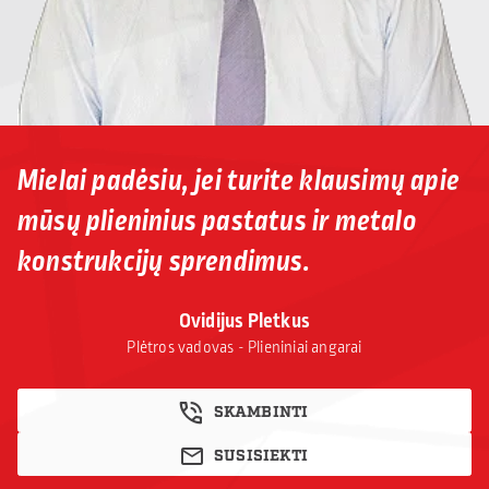
Mielai padėsiu, jei turite klausimų apie
mūsų plieninius pastatus ir metalo
konstrukcijų sprendimus.
Ovidijus Pletkus
Plėtros vadovas - Plieniniai angarai
SKAMBINTI
SUSISIEKTI