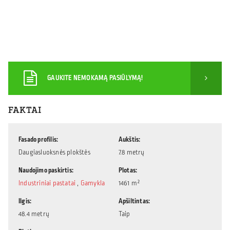
GAUKITE NEMOKAMĄ PASIŪLYMĄ!
FAKTAI
Fasado profilis
Aukštis
Daugiasluoksnės plokštės
7.8 metrų
Naudojimo paskirtis
Plotas
Industriniai pastatai
,
Gamykla
1461 m²
Ilgis
Apšiltintas
48.4 metrų
Taip