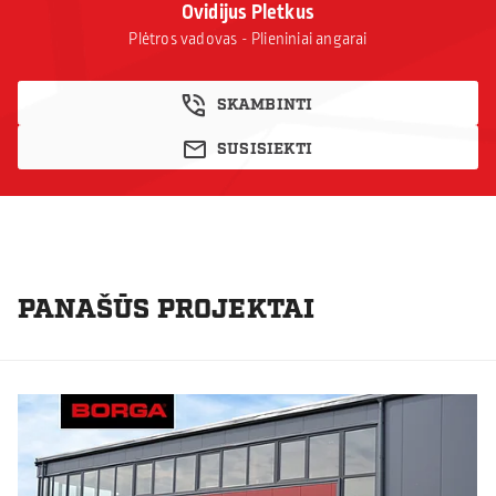
Ovidijus Pletkus
Plėtros vadovas - Plieniniai angarai
SKAMBINTI
SUSISIEKTI
PANAŠŪS PROJEKTAI