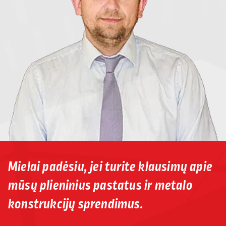
Mielai padėsiu, jei turite klausimų apie
mūsų plieninius pastatus ir metalo
konstrukcijų sprendimus.