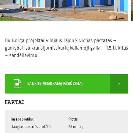
Du Borga projektai Vilniaus rajone: vienas pastatas –
gamybai (su kransijomis, kurių keliamoji galia – 1,5 t), kitas
– sandėliavimui.
GAUKITE NEMOKAMĄ PASIŪLYMĄ!
FAKTAI
Fasado profilis
Plotis
Daugiasluoksnės plokštės
28 metrų