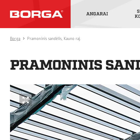
S
ANGARAI
K
Borga
Pramoninis sandėlis, Kauno raj.
PRAMONINIS SAND