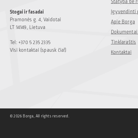
Statyba be 
Įgyvendinti 
Stogai ir fasadai
Pramonės g. 4, Vaidotai
Apie Borga
LT 14149, Lietuva
Dokumentai 
Tinklaraštis
Tel: +370 5 235 2335
Visi kontaktai (spausk čia!)
Kontaktai
© 2026 Borga, All rights reserved.