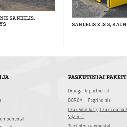
NIS SANDĖLIS,
YS
SANDĖLIS 2 IŠ 3, KAUN
IJA
PASKUTINIAI PAKEI
Draugai ir partneriai
a
BORGA – Pagrindinis
Laukiame Jūsų „Lauku diena 
Viļānos“
 komponentai
Tvirtinimo elementai