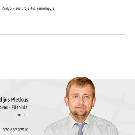
Rodyti visus projektus žemėlapyje
dijus Pletkus
vas - Plieniniai
angarai
+370 687 97510