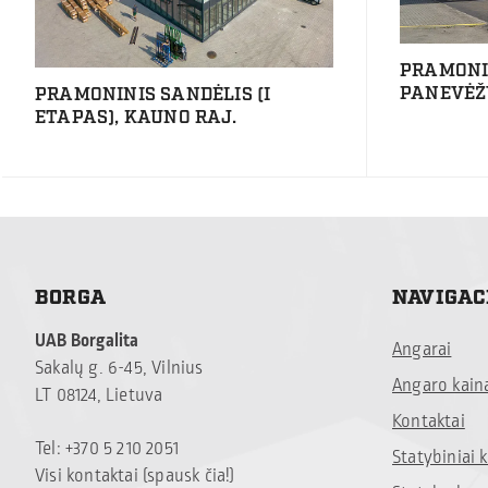
PRAMONI
PANEVĖŽ
PRAMONINIS SANDĖLIS (I
ETAPAS), KAUNO RAJ.
BORGA
NAVIGAC
UAB Borgalita
Angarai
Sakalų g. 6-45, Vilnius
Angaro kain
LT 08124, Lietuva
Kontaktai
Tel: +370 5 210 2051
Statybiniai
Visi kontaktai (spausk čia!)