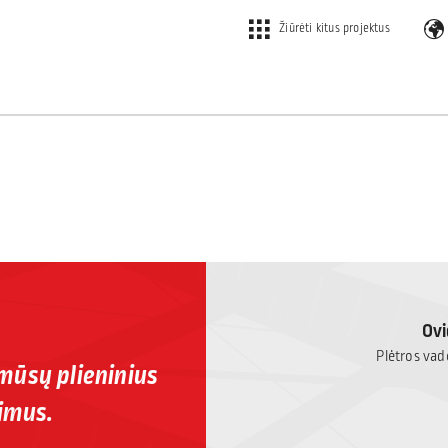
Žiūrėti kitus projektus
Ovi
Plėtros vado
 mūsų plieninius
imus.