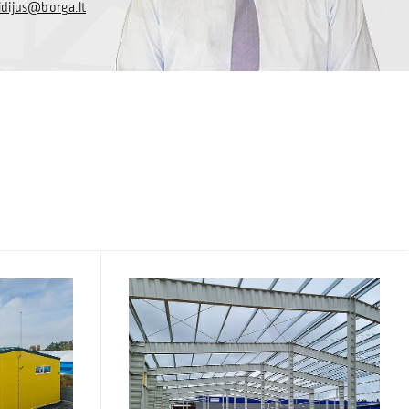
idijus@borga.lt