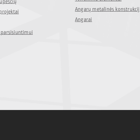
rūpesčių
Angarų metalinės konstrukci
projektai
Angarai
parsisiuntimui