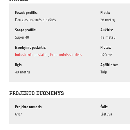
Fasado profilis
Plotis
Daugiasluoksnės plokštės
28 metrų
Stogo profilis
Aukštis
Super 40
7.9 metrų
Naudojimo paskirtis
Plotas
Industriniai pastatai
,
Pramoninis sandėlis
1120 m²
Ilgis
Apšiltintas
40 metrų
Taip
PROJEKTO DUOMENYS
Projekto numeris
Šalis
6187
Lietuva