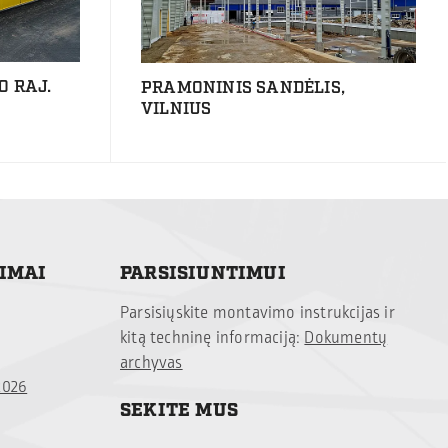
O RAJ.
PRAMONINIS SANDĖLIS,
VILNIUS
TIMAI
PARSISIUNTIMUI
Parsisiųskite montavimo instrukcijas ir
kitą techninę informaciją:
Dokumentų
archyvas
2026
SEKITE MUS