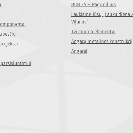
a
BORGA – Pagrindinis
Laukiame Jūsų „Lauku diena 
Viļānos“
 komponentai
Tvirtinimo elementai
rūpesčių
Angarų metalinės konstrukci
projektai
Angarai
parsisiuntimui