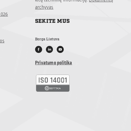
kitą techninę informaciją:
Dokumentų
archyvas
2026
SEKITE MUS
Borga Lietuva
jos
Privatumo politika