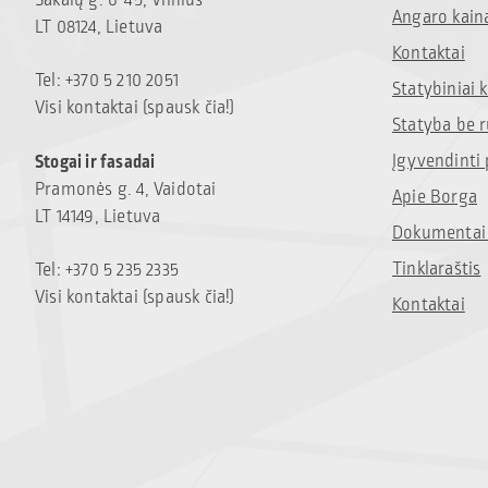
Sakalų g. 6-45, Vilnius
Angaro kain
LT 08124, Lietuva
Kontaktai
Tel: +370 5 210 2051
Statybiniai
Visi kontaktai (spausk čia!)
Statyba be 
Įgyvendinti 
Stogai ir fasadai
Pramonės g. 4, Vaidotai
Apie Borga
LT 14149, Lietuva
Dokumentai 
Tinklaraštis
Tel: +370 5 235 2335
Visi kontaktai (spausk čia!)
Kontaktai