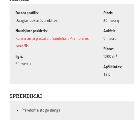
Fasado profilis
Plotis
Daugiasluoksnės plokštės
20 metrų
Naudojimo paskirtis
Aukštis
Komerciniai pastatai
,
Sandėliai
,
Pramoninis
5 metrų
sandėlis
Plotas
Ilgis
1000 m²
50 metrų
Apšiltintas
Taip
SPRENDIMAI
Prilydoma stogo danga