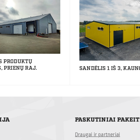
S PRODUKTŲ
, PRIENŲ RAJ.
SANDĖLIS 1 IŠ 3, KAUN
IJA
PASKUTINIAI PAKEI
Draugai ir partneriai