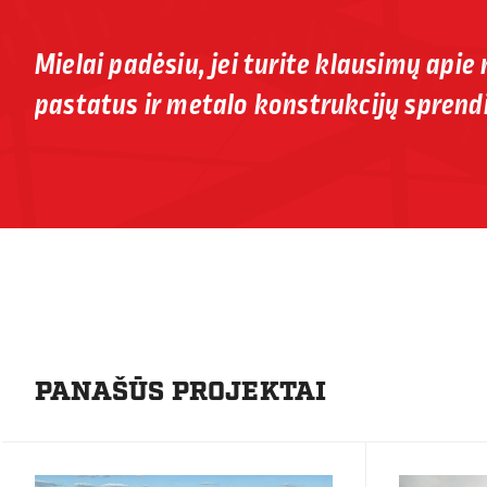
Mielai padėsiu, jei turite klausimų apie
pastatus ir metalo konstrukcijų sprend
PANAŠŪS PROJEKTAI