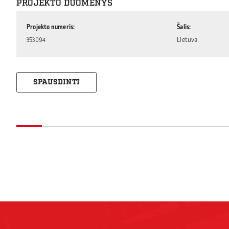
PROJEKTO DUOMENYS
Projekto numeris
Šalis
353094
Lietuva
SPAUSDINTI