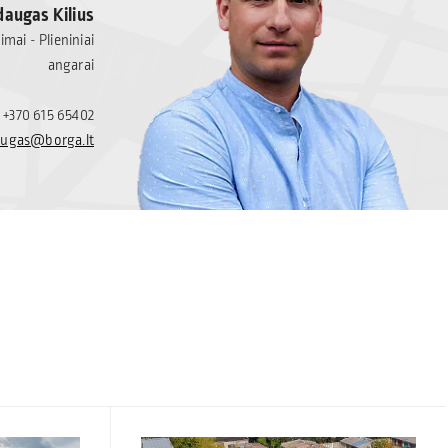
augas Kilius
mai - Plieniniai
angarai
+370 615 65402
ugas@borga.lt