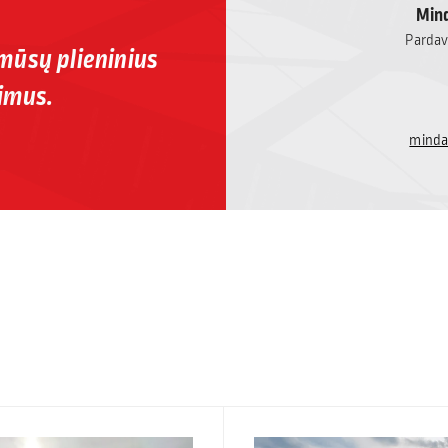
Mind
Pardavi
 mūsų plieninius
imus.
minda