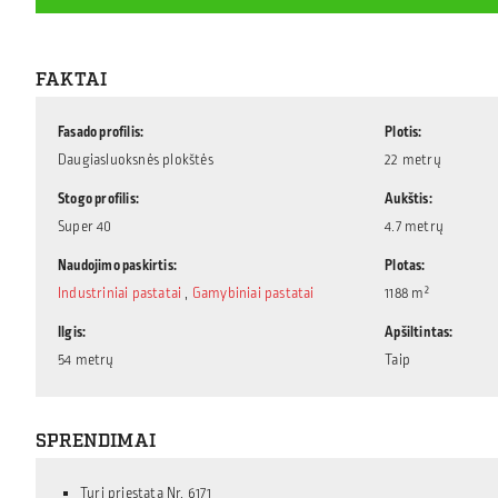
FAKTAI
Fasado profilis
Plotis
Daugiasluoksnės plokštės
22 metrų
Stogo profilis
Aukštis
Super 40
4.7 metrų
Naudojimo paskirtis
Plotas
Industriniai pastatai
,
Gamybiniai pastatai
1188 m²
Ilgis
Apšiltintas
54 metrų
Taip
SPRENDIMAI
Turi priestatą Nr. 6171