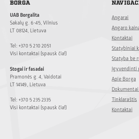
BORGA
NAVIGAC
UAB Borgalita
Angarai
Sakalų g. 6-45, Vilnius
Angaro kain
LT 08124, Lietuva
Kontaktai
Tel: +370 5 210 2051
Statybiniai
Visi kontaktai (spausk čia!)
Statyba be 
Įgyvendinti 
Stogai ir fasadai
Pramonės g. 4, Vaidotai
Apie Borga
LT 14149, Lietuva
Dokumentai 
Tinklaraštis
Tel: +370 5 235 2335
Visi kontaktai (spausk čia!)
Kontaktai