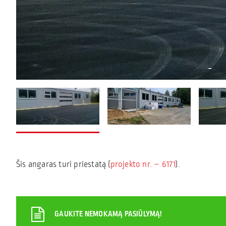
Šis angaras turi priestatą (
projekto nr. – 6171
).
GAUKITE NEMOKAMĄ PASIŪLYMĄ!