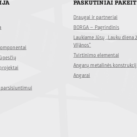
IJA
PASKUTINIAI PAKEI
Draugai ir partneriai
a
BORGA – Pagrindinis
Laukiame Jūsų „Lauku diena 
Viļānos“
 komponentai
Tvirtinimo elementai
rūpesčių
Angarų metalinės konstrukci
projektai
Angarai
parsisiuntimui