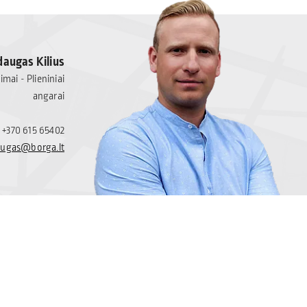
augas Kilius
mai - Plieniniai
angarai
+370 615 65402
ugas@borga.lt