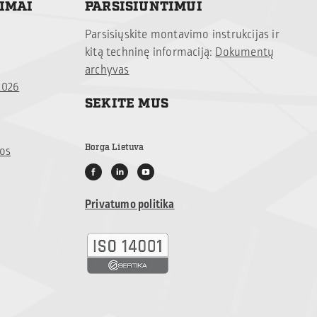
TIMAI
PARSISIUNTIMUI
Parsisiųskite montavimo instrukcijas ir
kitą techninę informaciją:
Dokumentų
archyvas
2026
SEKITE MUS
Borga Lietuva
jos
Privatumo politika