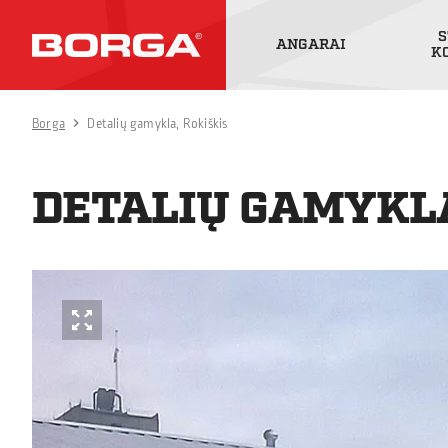
S
ANGARAI
K
Borga
Detalių gamykla, Rokiškis
DETALIŲ GAMYKLA