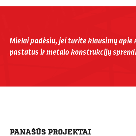
Mielai padėsiu, jei turite klausimų apie
pastatus ir metalo konstrukcijų sprend
PANAŠŪS PROJEKTAI