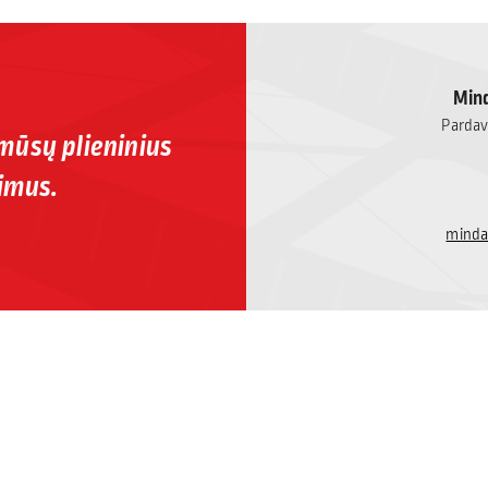
Mind
Pardavi
 mūsų plieninius
imus.
minda