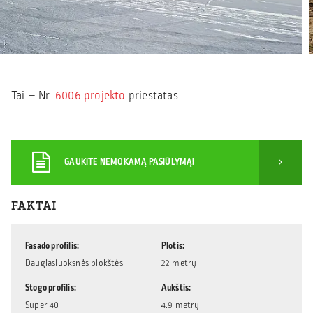
Tai – Nr.
6006 projekto
priestatas.
GAUKITE NEMOKAMĄ PASIŪLYMĄ!
FAKTAI
Fasado profilis
Plotis
Daugiasluoksnės plokštės
22 metrų
Stogo profilis
Aukštis
Super 40
4.9 metrų