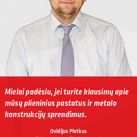
Mielai padėsiu, jei turite klausimų apie
mūsų plieninius pastatus ir metalo
konstrukcijų sprendimus.
Ovidijus Pletkus