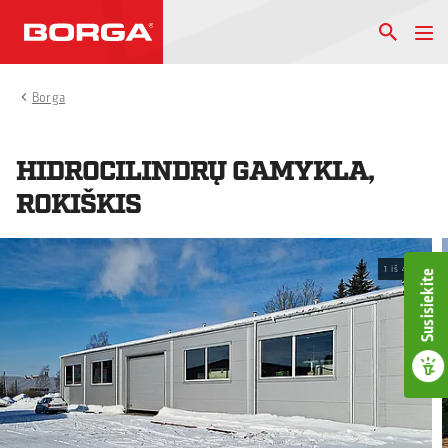
Borga
HIDROCILINDRŲ GAMYKLA,
ROKIŠKIS
1
iš
4
Susisiekite