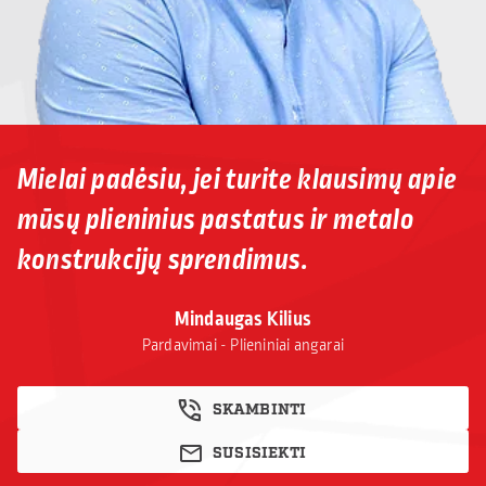
Mielai padėsiu, jei turite klausimų apie
mūsų plieninius pastatus ir metalo
konstrukcijų sprendimus.
Mindaugas Kilius
Pardavimai - Plieniniai angarai
SKAMBINTI
SUSISIEKTI