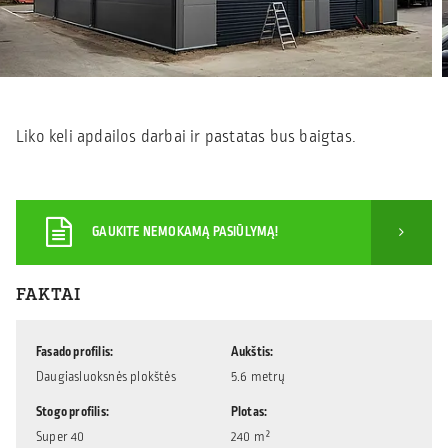
Liko keli apdailos darbai ir pastatas bus baigtas.
GAUKITE NEMOKAMĄ PASIŪLYMĄ!
FAKTAI
Fasado profilis
Aukštis
Daugiasluoksnės plokštės
5.6 metrų
Stogo profilis
Plotas
Super 40
240 m²