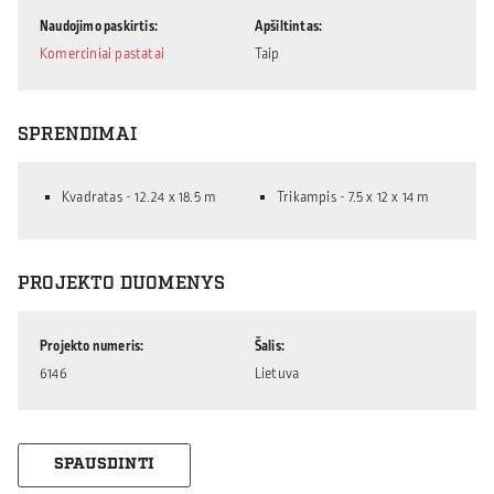
Naudojimo paskirtis
Apšiltintas
Komerciniai pastatai
Taip
SPRENDIMAI
Kvadratas - 12.24 x 18.5 m
Trikampis - 7.5 x 12 x 14 m
PROJEKTO DUOMENYS
Projekto numeris
Šalis
6146
Lietuva
SPAUSDINTI