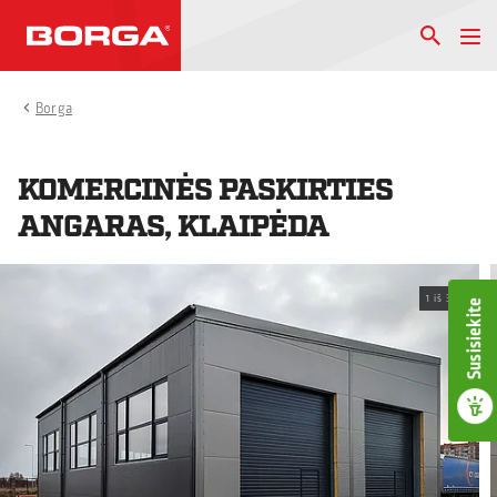
Borga
KOMERCINĖS PASKIRTIES
ANGARAS, KLAIPĖDA
1
iš
3
Susisiekite