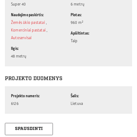
Super 40
6 metrų
Naudojimo paskirtis
Plotas
Žemės ūkio pastatai
,
960 m²
Komerciniai pastatai
,
Apšiltintas
Autoservisai
Taip
Ilgis
48 metrų
PROJEKTO DUOMENYS
Projekto numeris
Šalis
6126
Lietuva
SPAUSDINTI