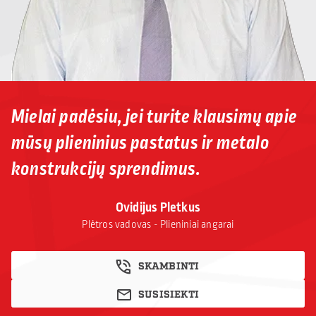
Mielai padėsiu, jei turite klausimų apie
mūsų plieninius pastatus ir metalo
konstrukcijų sprendimus.
Ovidijus Pletkus
Plėtros vadovas - Plieniniai angarai
SKAMBINTI
SUSISIEKTI