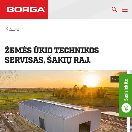
Borga
ŽEMĖS ŪKIO TECHNIKOS
SERVISAS, ŠAKIŲ RAJ.
1
iš
15
Susisiekite