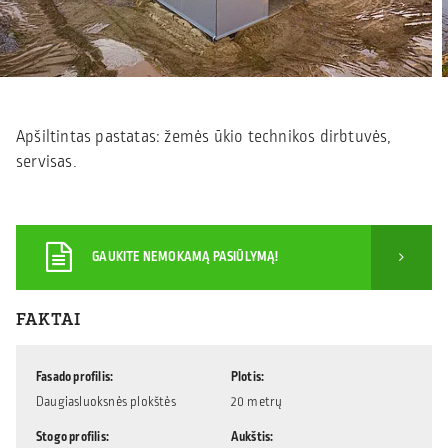
Apšiltintas pastatas: žemės ūkio technikos dirbtuvės,
servisas.
GAUKITE NEMOKAMĄ PASIŪLYMĄ!
FAKTAI
Fasado profilis
Plotis
Daugiasluoksnės plokštės
20 metrų
Stogo profilis
Aukštis