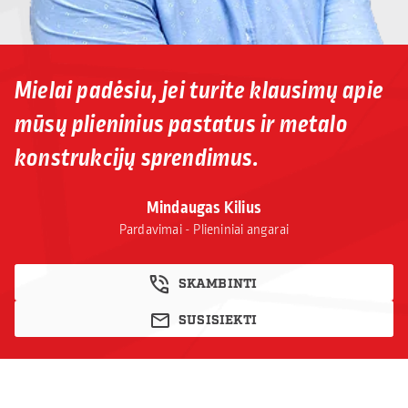
Mielai padėsiu, jei turite klausimų apie
mūsų plieninius pastatus ir metalo
konstrukcijų sprendimus.
Mindaugas Kilius
Pardavimai - Plieniniai angarai
SKAMBINTI
SUSISIEKTI