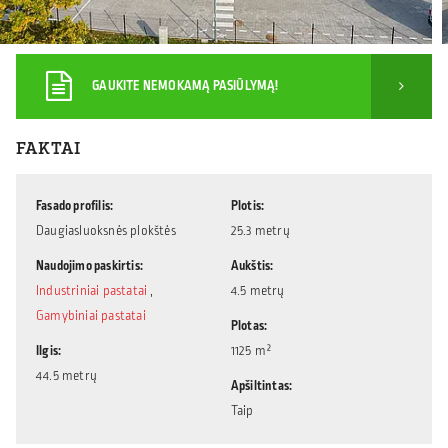
GAUKITE NEMOKAMĄ PASIŪLYMĄ!
FAKTAI
Fasado profilis
Plotis
Daugiasluoksnės plokštės
25.3 metrų
Naudojimo paskirtis
Aukštis
Industriniai pastatai
,
4.5 metrų
Gamybiniai pastatai
Plotas
Ilgis
1125 m²
44.5 metrų
Apšiltintas
Taip