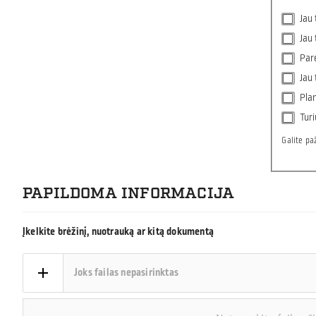
Jau
Jau 
Par
Jau 
Pla
Turi
Galite pa
PAPILDOMA INFORMACIJA
Įkelkite brėžinį, nuotrauką ar kitą dokumentą
Joks failas nepasirinktas