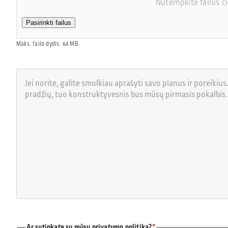
Nutempkite failus č
Pasirinkti failus
Maks. failo dydis: 64 MB.
Ar sutinkate su mūsų privatumo politika?