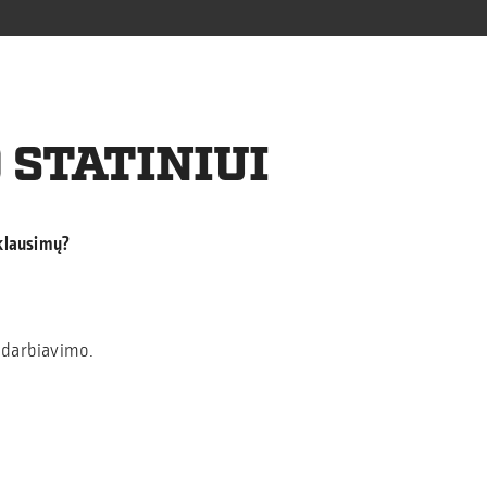
 STATINIUI
 klausimų?
adarbiavimo.