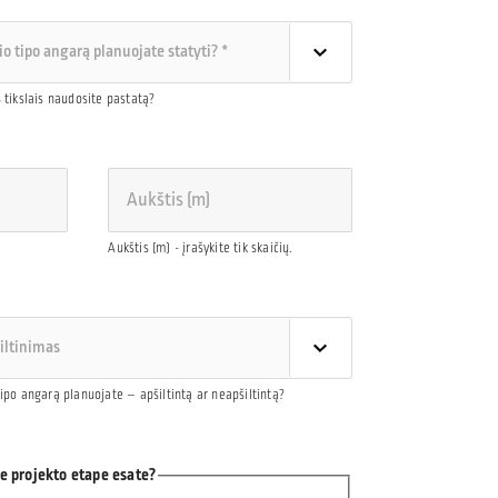
s tikslais naudosite pastatą?
Aukštis (m) - įrašykite tik skaičių.
tipo angarą planuojate – apšiltintą ar neapšiltintą?
 projekto etape esate?