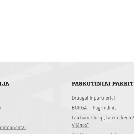
IJA
PASKUTINIAI PAKEI
Draugai ir partneriai
a
BORGA – Pagrindinis
Laukiame Jūsų „Lauku diena 
Viļānos“
 komponentai