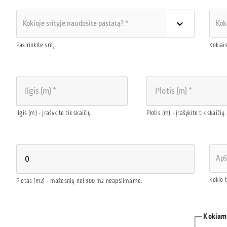
Pasirinkite sritį.
Kokiai
Ilgis (m) - įrašykite tik skaičių.
Plotis (m) - įrašykite tik skaičių.
Kokio 
Plotas (m2) - mažesnių nei 300 m2 neapsiimame.
Kokiame