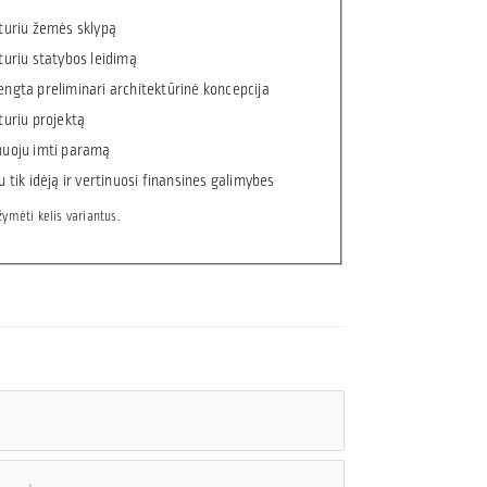
 turiu žemės sklypą
turiu statybos leidimą
engta preliminari architektūrinė koncepcija
turiu projektą
nuoju imti paramą
u tik idėją ir vertinuosi finansines galimybes
žymėti kelis variantus.