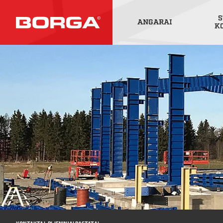
S
ANGARAI
K