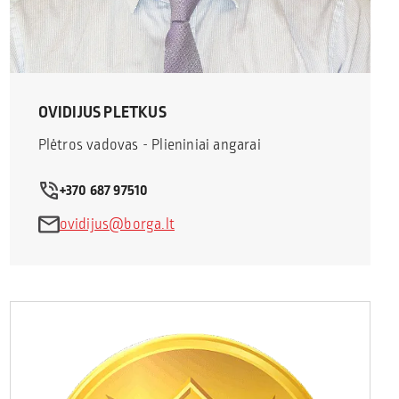
OVIDIJUS PLETKUS
Plėtros vadovas - Plieniniai angarai
+370 687 97510
ovidijus@borga.lt