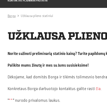
KONTAKTAI: PLIENINIAI PASTATAI
Borga
Užklausa plieno statiniui
UŽKLAUSA PLIENO
Norite sužinoti preliminarią statinio kainą? Turite papildomų
Palikite mums žinutę ir mes su Jums susisieksime!
Dėkojame, kad domitės Borga ir tikimės tolimesnio bendr
Konkretaus Borga darbuotojo kontaktus galite rasti
čia
.
"
*
" nurodo privalomus laukus.