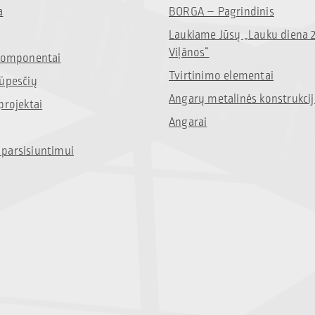
a
BORGA – Pagrindinis
Laukiame Jūsų „Lauku diena 
Viļānos“
 komponentai
Tvirtinimo elementai
rūpesčių
Angarų metalinės konstrukci
projektai
Angarai
parsisiuntimui