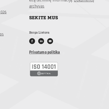
kitą techninę informaciją:
Dokumentų
archyvas
2026
SEKITE MUS
Borga Lietuva
jos
Privatumo politika