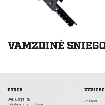
VAMZDINĖ SNIEG
BORGA
NAVIGAC
UAB Borgalita
Angarai