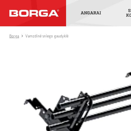
S
ANGARAI
K
Borga
Vamzdinė sniego gaudyklė