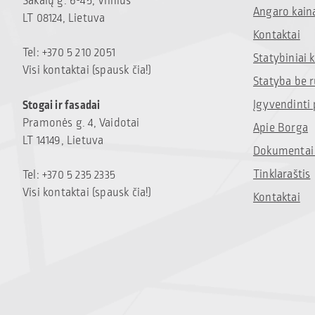
Sakalų g. 6-45, Vilnius
Angaro kain
LT 08124, Lietuva
Kontaktai
Tel: +370 5 210 2051
Statybiniai
Visi kontaktai (spausk čia!)
Statyba be 
Įgyvendinti 
Stogai ir fasadai
Pramonės g. 4, Vaidotai
Apie Borga
LT 14149, Lietuva
Dokumentai 
Tinklaraštis
Tel: +370 5 235 2335
Visi kontaktai (spausk čia!)
Kontaktai