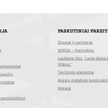
IJA
PASKUTINIAI PAKEI
Draugai ir partneriai
a
BORGA – Pagrindinis
Laukiame Jūsų „Lauku diena 
Viļānos“
 komponentai
Tvirtinimo elementai
rūpesčių
Angarų metalinės konstrukci
projektai
Angarai
parsisiuntimui