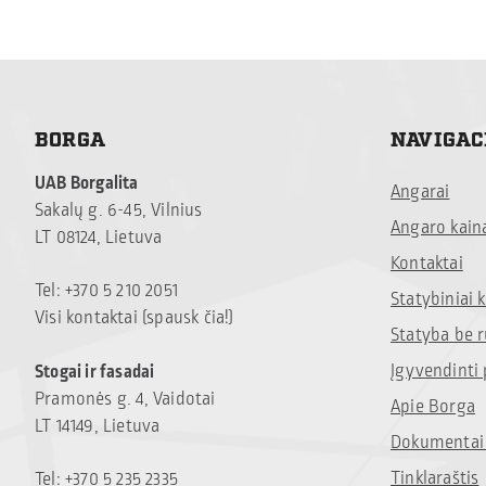
BORGA
NAVIGAC
UAB Borgalita
Angarai
Sakalų g. 6-45, Vilnius
Angaro kain
LT 08124, Lietuva
Kontaktai
Tel: +370 5 210 2051
Statybiniai
Visi kontaktai (spausk čia!)
Statyba be 
Įgyvendinti 
Stogai ir fasadai
Pramonės g. 4, Vaidotai
Apie Borga
LT 14149, Lietuva
Dokumentai 
Tinklaraštis
Tel: +370 5 235 2335