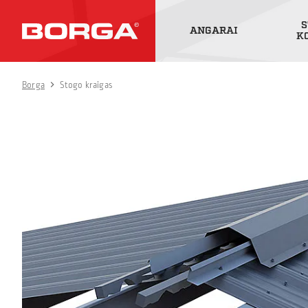
S
ANGARAI
K
Borga
Stogo kraigas