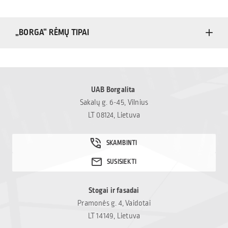
„BORGA“ RĖMŲ TIPAI
UAB Borgalita
Sakalų g. 6-45, Vilnius
LT 08124, Lietuva
Stogai ir fasadai
Pramonės g. 4, Vaidotai
LT 14149, Lietuva