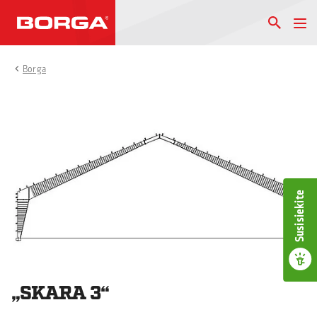
Borga
Susisiekite
„SKARA 3“