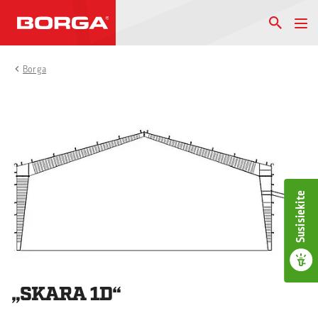
Borga
Susisiekite
„SKARA 1D“