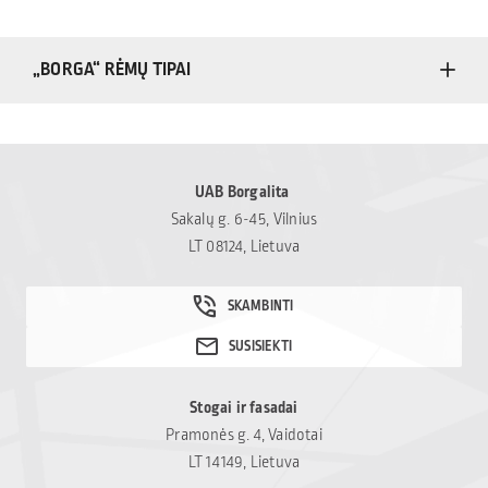
„BORGA“ RĖMŲ TIPAI
UAB Borgalita
Sakalų g. 6-45, Vilnius
LT 08124, Lietuva
Stogai ir fasadai
Pramonės g. 4, Vaidotai
LT 14149, Lietuva