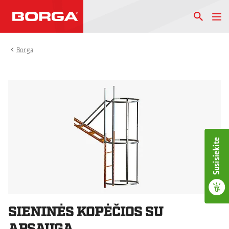
Borga
Susisiekite
SIENINĖS KOPĖČIOS SU
APSAUGA