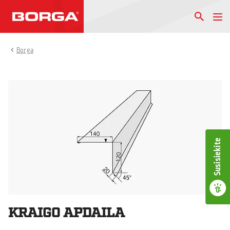
Borga
Susisiekite
KRAIGO APDAILA