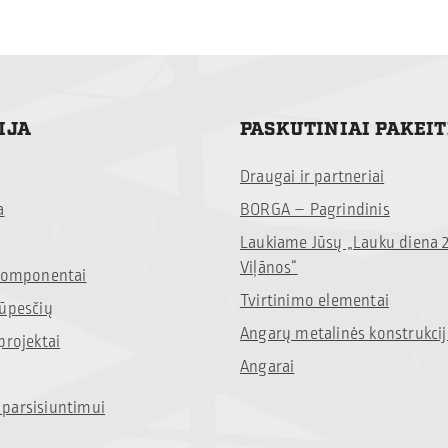
IJA
PASKUTINIAI PAKEI
Draugai ir partneriai
a
BORGA – Pagrindinis
Laukiame Jūsų „Lauku diena 
Viļānos“
 komponentai
Tvirtinimo elementai
rūpesčių
Angarų metalinės konstrukci
projektai
Angarai
parsisiuntimui