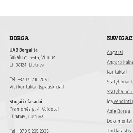
BORGA
NAVIGAC
UAB Borgalita
Angarai
Sakalų g. 6-45, Vilnius
Angaro kain
LT 08124, Lietuva
Kontaktai
Tel: +370 5 210 2051
Statybiniai
Visi kontaktai (spausk čia!)
Statyba be 
Įgyvendinti 
Stogai ir fasadai
Pramonės g. 4, Vaidotai
Apie Borga
LT 14149, Lietuva
Dokumentai 
Tinklaraštis
Tel: +370 5 235 2335