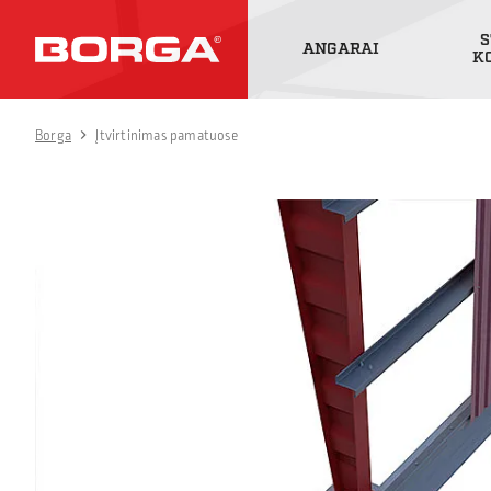
S
ANGARAI
K
Borga
Įtvirtinimas pamatuose