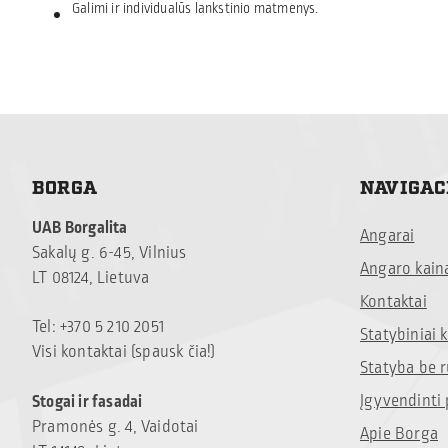
Galimi ir individualūs lankstinio matmenys.
BORGA
NAVIGAC
UAB Borgalita
Angarai
Sakalų g. 6-45, Vilnius
Angaro kain
LT 08124, Lietuva
Kontaktai
Tel: +370 5 210 2051
Statybiniai
Visi kontaktai (spausk čia!)
Statyba be 
Įgyvendinti 
Stogai ir fasadai
Pramonės g. 4, Vaidotai
Apie Borga