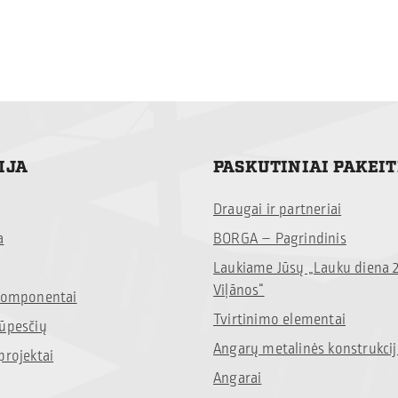
IJA
PASKUTINIAI PAKEI
Draugai ir partneriai
a
BORGA – Pagrindinis
Laukiame Jūsų „Lauku diena 
Viļānos“
 komponentai
Tvirtinimo elementai
rūpesčių
Angarų metalinės konstrukci
projektai
Angarai