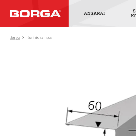
S
ANGARAI
K
Borga
Išorinis kampas