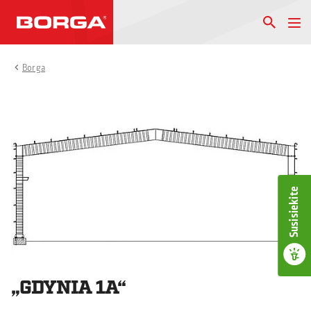
Borga
Susisiekite
„GDYNIA 1A“