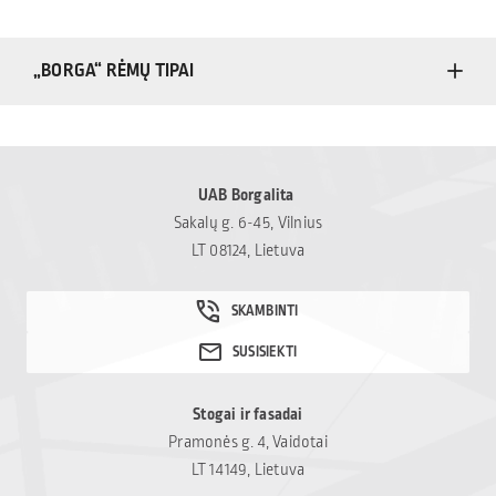
„BORGA“ RĖMŲ TIPAI
UAB Borgalita
Sakalų g. 6-45, Vilnius
LT 08124, Lietuva
Stogai ir fasadai
Pramonės g. 4, Vaidotai
LT 14149, Lietuva