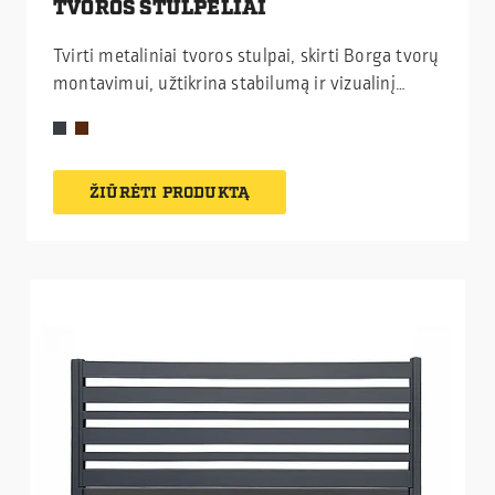
TVOROS STULPELIAI
Tvirti metaliniai tvoros stulpai, skirti Borga tvorų
montavimui, užtikrina stabilumą ir vizualinį
vientisumą bet kokioje aplinkoje.
ŽIŪRĖTI PRODUKTĄ