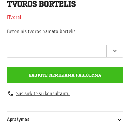
TVOROS BORTELIS
Tvora
Betoninis tvoros pamato bortelis.
call
Susisiekite su konsultantu
Aprašymas