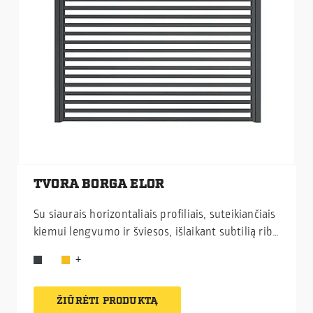
TVORA BORGA ELOR
Su siaurais horizontaliais profiliais, suteikiančiais
kiemui lengvumo ir šviesos, išlaikant subtilią ribą
tarp privatumo ir atvirumo.
ŽIŪRĖTI PRODUKTĄ