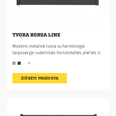
TVORA BORGA LINE
Moderni metalinė tvora su harminingai
tarpusavyje suderintais horizontaliais plačiais ir
siauresniais elementais, leidžiančiais išlaikyti
vizualinį lengvumą ir estetinę pusiausvyrą.
ŽIŪRĖTI PRODUKTĄ