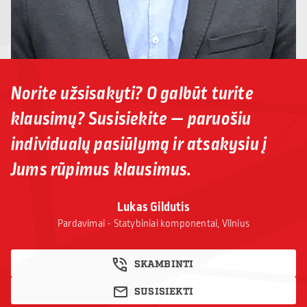
Norite užsisakyti? O galbūt turite
klausimų? Susisiekite — paruošiu
individualų pasiūlymą ir atsakysiu į
Jums rūpimus klausimus.
Lukas Gildutis
Pardavimai - Statybiniai komponentai, Vilnius
SKAMBINTI
SUSISIEKTI