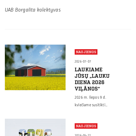
UAB Borgalita kolektyvas
NAUJIENOS
2026-07-07
LAUKIAME
JŪSŲ „LAUKU
DIENA 2026
VIĻĀNOS“
2026 m. liepos 9 d.
kviečiame susitikti
„Lauku diena 2026
Viļānos“ Latvijoje –
NAUJIENOS
renginyje, kuriame
ūkininkai, žemės ūkio
2026-05-22