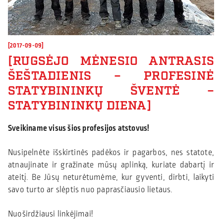
[2017-09-09]
RUGSĖJO MĖNESIO ANTRASIS
ŠEŠTADIENIS – PROFESINĖ
STATYBININKŲ ŠVENTĖ –
STATYBININKŲ DIENA
Sveikiname visus šios profesijos atstovus!
Nusipelnėte išskirtinės padėkos ir pagarbos, nes statote,
atnaujinate ir gražinate mūsų aplinką, kuriate dabartį ir
ateitį. Be Jūsų neturėtumėme, kur gyventi, dirbti, laikyti
savo turto ar slėptis nuo paprasčiausio lietaus.
Nuoširdžiausi linkėjimai!