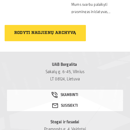
jauniems žmonėms
Mums svarbu palaikyti
visoje Lietuvoje.
prasmingas iniciatyvas,
„Jaunimo linijos“
kurios teikia realią
savanoriai kasdien
pagalbą tiems, kam jos
padeda tiems, kurie
RODYTI NAUJIENŲ ARCHYVĄ
labiausiai reikia. Šiais
susiduria su nerimu,
metais skyrėme paramą
vienišumu ar
paramos ir labdaros
sudėtingais gyvenimo
fondui „Mamų unija“,
iššūkiais. Tikime, kad
padedančiam šeimoms,
UAB Borgalita
tokia pagalba gali tapti
susiduriančioms su
Sakalų g. 6-45, Vilnius
svarbiu […]
vaikų onkologinėmis
LT 08124, Lietuva
ligomis. Kviečiame
prisidėti ir kitus – net ir
nedidelė parama gali
tapti reikšminga
pagalba sudėtingu
laikotarpiu
Stogai ir fasadai
atsidūrusioms šeimoms:
Pramonės g. 4, Vaidotai