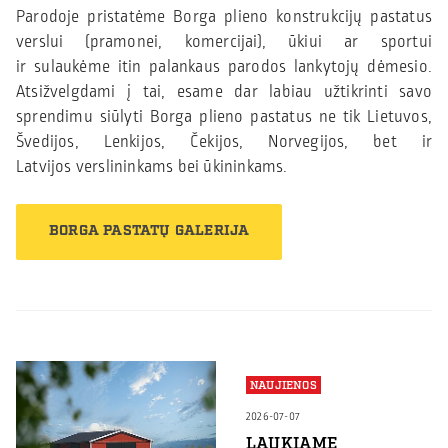
Parodoje pristatėme Borga plieno konstrukcijų pastatus
verslui (pramonei, komercijai), ūkiui ar sportui
ir sulaukėme itin palankaus parodos lankytojų dėmesio.
Atsižvelgdami į tai, esame dar labiau užtikrinti savo
sprendimu siūlyti Borga plieno pastatus ne tik Lietuvos,
Švedijos, Lenkijos, Čekijos, Norvegijos, bet ir
Latvijos verslininkams bei ūkininkams.
BORGA PASTATŲ GALERIJA
NAUJIENOS
2026-07-07
LAUKIAME