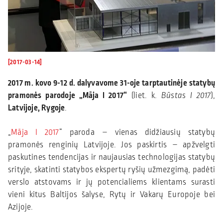
[2017-03-14]
2017 m. kovo 9-12 d. dalyvavome 31-oje tarptautinėje statybų
pramonės parodoje „Māja I 2017“
(liet. k.
Būstas I 2017
),
Latvijoje, Rygoje
.
„
Māja I 2017
“ paroda – vienas didžiausių statybų
pramonės renginių Latvijoje. Jos paskirtis – apžvelgti
paskutines tendencijas ir naujausias technologijas statybų
srityje, skatinti statybos ekspertų ryšių užmezgimą, padėti
verslo atstovams ir jų potencialiems klientams surasti
vieni kitus Baltijos šalyse, Rytų ir Vakarų Europoje bei
Azijoje.