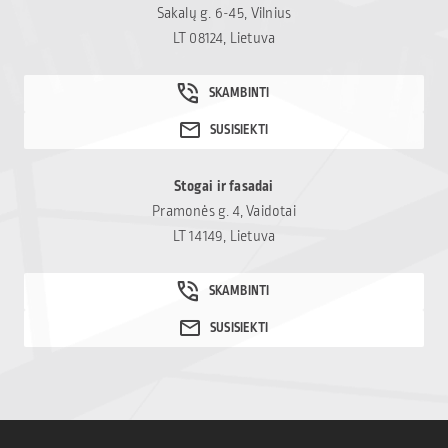
susiduriančioms su
Sakalų g. 6-45, Vilnius
svarbiu […]
vaikų onkologinėmis
LT 08124, Lietuva
ligomis. Kviečiame
prisidėti ir kitus – net ir
nedidelė parama gali
tapti reikšminga
pagalba sudėtingu
laikotarpiu
Stogai ir fasadai
atsidūrusioms šeimoms:
Pramonės g. 4, Vaidotai
Mamų unija.
LT 14149, Lietuva