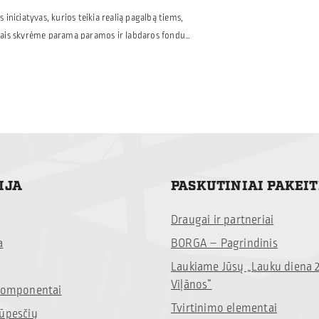
iniciatyvas, kurios teikia realią pagalbą tiems,
metais skyrėme paramą paramos ir labdaros fondui
ms, susiduriančioms su vaikų onkologinėmis
tus – net ir nedidelė parama gali tapti reikšminga
tsidūrusioms šeimoms: Mamų unija.
IJA
PASKUTINIAI PAKEI
Draugai ir partneriai
a
BORGA – Pagrindinis
Laukiame Jūsų „Lauku diena 
Viļānos“
 komponentai
Tvirtinimo elementai
rūpesčių