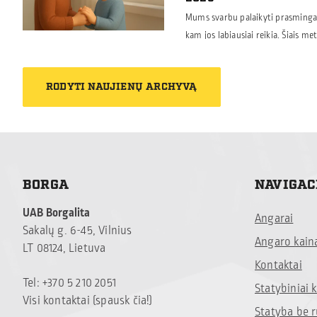
Mums svarbu palaikyti prasmingas 
kam jos labiausiai reikia. Šiais 
„Mamų unija“, padedančiam šeimo
ligomis. Kviečiame prisidėti ir ki
RODYTI NAUJIENŲ ARCHYVĄ
pagalba sudėtingu laikotarpiu a
BORGA
NAVIGAC
UAB Borgalita
Angarai
Sakalų g. 6-45, Vilnius
Angaro kain
LT 08124, Lietuva
Kontaktai
Tel: +370 5 210 2051
Statybiniai
Visi kontaktai (spausk čia!)
Statyba be 