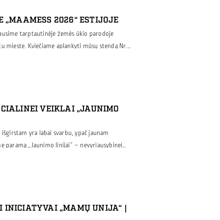
E „MAAMESS 2026“ ESTIJOJE
ausime tarptautinėje žemės ūkio parodoje
tu mieste. Kviečiame aplankyti mūsų stendą Nr.
alo konstrukcijų sprendimus žemės ūkio
sandėliams, fermoms, karvidėms, paukštidėms
tiniams. „Maamess“ – didžiausia žemės ūkio,
oda Baltijos regione, […]
CIALINEI VEIKLAI „JAUNIMO
 išgirstam yra labai svarbu, ypač jaunam
me paramą „Jaunimo linijai“ – nevyriausybinei
ternetu teikia emocinę pagalbą jauniems
o linijos“ savanoriai kasdien padeda tiems,
umu ar sudėtingais gyvenimo iššūkiais. Tikime,
u […]
INICIATYVAI „MAMŲ UNIJA“ |