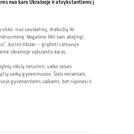
ms nuo karo Ukrainoje ir atvykstantiems į
 visko: nuo sauskelnių, drabužių iki
endruomenę. Negalime likti tam abejingi,
s“, kurios tikslas – grąžinti Lietuvoje
tėmė Ukrainoje vykstantis karas.
iginių tikslų neturinti, vaiko teises
okyčių vaikų gyvenimuose. Šiais neramiais
tuvoje gyvenantiems vaikams, bet rūpinasi ir