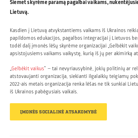
Šiemet skyrėme paramą pagalbai vaikams, nukentėjusie
Lietuvą.
Kasdien į Lietuvą atvykstantiems vaikams iš Ukrainos reikia
papildomos edukacijos, pagalbos integracijai į Lietuvos b
todėl dalį įmonės lėšų skyrėme organizacijai „Gelbėkit vaiku
apsistojusiems vaikams vaikystę, kurią iš jų per akimirką a
„
Gelbėkit vaikus
“ – tai nevyriausybinė, jokių politinių ar rel
atstovaujanti organizacija, siekianti ilgalaikių teigiamų p
2022-ais metais organizacija renka lėšas ne tik sunkiai Lie
iš Ukrainos pabėgusiais vaikais.
ĮMONĖS SOCIALINĖ ATSAKOMYBĖ