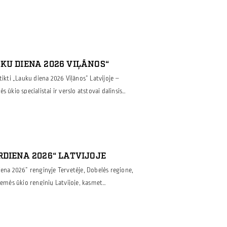
KU DIENA 2026 VIĻĀNOS“
tikti „Lauku diena 2026 Viļānos“ Latvijoje –
 ūkio specialistai ir verslo atstovai dalinsis
mis technologijomis ir ieškos efektyvių
nginyje dalyvausime ir mes – Borga. Mūsų
eninių pastatų sprendimais, skirtais žemės ūkiui
RDIENA 2026“ LATVIJOJE
iena 2026“ renginyje Tervetėje, Dobelės regione,
žemės ūkio renginių Latvijoje, kasmet
 įmones ir technikos atstovus iš viso regiono.
Nr. 16) ir pasikalbėti apie angarus žemės ūkiui –
kitai ūkio veiklai. Projektuojame, gaminame ir