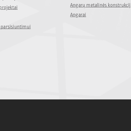
Angarų metalinės konstrukci
projektai
Angarai
parsisiuntimui