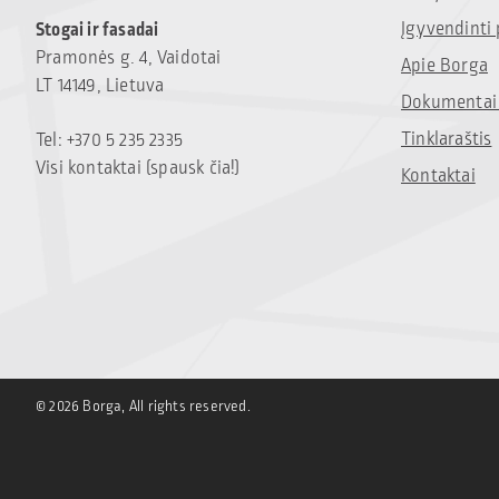
Įgyvendinti 
Stogai ir fasadai
Pramonės g. 4, Vaidotai
Apie Borga
LT 14149, Lietuva
Dokumentai 
Tinklaraštis
Tel: +370 5 235 2335
Visi kontaktai (spausk čia!)
Kontaktai
© 2026 Borga, All rights reserved.