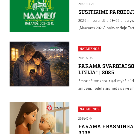
statome […]
2026-03-23
SUSITIKIME PARODOJ
2026 m. balandžio 23–25 d. dalyv
„Maamess 2026“, vyksiančioje Tar
B-21, kur pristatysime Borga met
pastatams – grūdų ar technikos 
NAUJIENOS
bei kitiems ūkiams skirtiems sta
miškininkystės ir kaimo verslo par
2025-12-15
PARAMA SVARBIAI SO
LINIJA“ | 2025
Emocinė sveikata ir galimybė būti
žmogui. Todėl šiais metais skyrė
organizacijai, kuri telefonu ir in
žmonėms visoje Lietuvoje. „Jaunim
NAUJIENOS
kurie susiduria su nerimu, vieniš
kad tokia pagalba gali tapti svarbi
2025-12-14
PARAMA PRASMINGAI 
2025