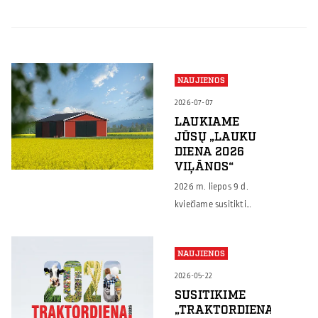
NAUJIENOS
2026-07-07
LAUKIAME
JŪSŲ „LAUKU
DIENA 2026
VIĻĀNOS“
2026 m. liepos 9 d.
kviečiame susitikti
„Lauku diena 2026
Viļānos“ Latvijoje –
NAUJIENOS
renginyje, kuriame
ūkininkai, žemės ūkio
2026-05-22
specialistai ir verslo
SUSITIKIME
„TRAKTORDIENA
atstovai dalinsis