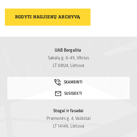
kurios teikia realią
savanoriai kasdien
pagalbą tiems, kam jos
padeda tiems, kurie
RODYTI NAUJIENŲ ARCHYVĄ
labiausiai reikia. Šiais
susiduria su nerimu,
metais skyrėme paramą
vienišumu ar
paramos ir labdaros
sudėtingais gyvenimo
fondui „Mamų unija“,
iššūkiais. Tikime, kad
padedančiam šeimoms,
UAB Borgalita
tokia pagalba gali tapti
susiduriančioms su
Sakalų g. 6-45, Vilnius
svarbiu […]
vaikų onkologinėmis
LT 08124, Lietuva
ligomis. Kviečiame
prisidėti ir kitus – net ir
nedidelė parama gali
tapti reikšminga
pagalba sudėtingu
laikotarpiu
Stogai ir fasadai
atsidūrusioms šeimoms:
Pramonės g. 4, Vaidotai
Mamų unija.
LT 14149, Lietuva