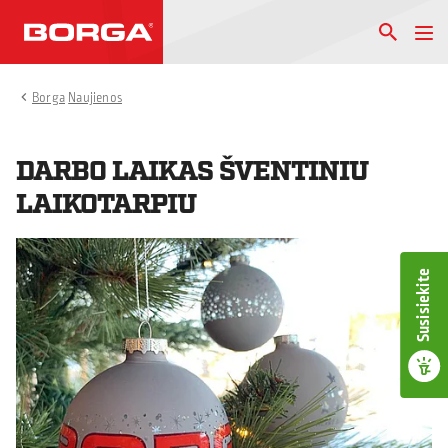
Borga
Naujienos
DARBO LAIKAS ŠVENTINIU
LAIKOTARPIU
Susisiekite