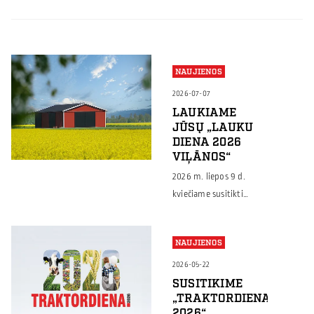
NAUJIENOS
2026-07-07
LAUKIAME
JŪSŲ „LAUKU
DIENA 2026
VIĻĀNOS“
2026 m. liepos 9 d.
kviečiame susitikti
„Lauku diena 2026
Viļānos“ Latvijoje –
NAUJIENOS
renginyje, kuriame
ūkininkai, žemės ūkio
2026-05-22
specialistai ir verslo
SUSITIKIME
„TRAKTORDIENA
atstovai dalinsis
2026“