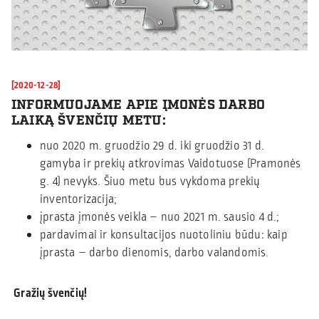
[2020-12-28]
INFORMUOJAME APIE ĮMONĖS DARBO
LAIKĄ ŠVENČIŲ METU:
nuo 2020 m. gruodžio 29 d. iki gruodžio 31 d.
gamyba ir prekių atkrovimas Vaidotuose (Pramonės
g. 4) nevyks. Šiuo metu bus vykdoma prekių
inventorizacija;
įprasta įmonės veikla – nuo 2021 m. sausio 4 d.;
pardavimai ir konsultacijos nuotoliniu būdu: kaip
įprasta – darbo dienomis, darbo valandomis.
Gražių švenčių!