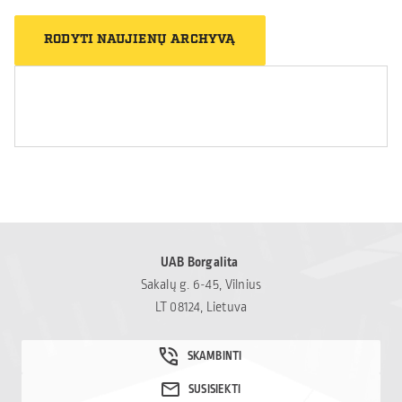
savanoriai kasdien
pagalbą tiems, kam jos
padeda tiems, kurie
RODYTI NAUJIENŲ ARCHYVĄ
labiausiai reikia. Šiais
susiduria su nerimu,
metais skyrėme paramą
vienišumu ar
paramos ir labdaros
sudėtingais gyvenimo
fondui „Mamų unija“,
iššūkiais. Tikime, kad
padedančiam šeimoms,
tokia pagalba gali tapti
susiduriančioms su
svarbiu […]
vaikų onkologinėmis
ligomis. Kviečiame
prisidėti ir kitus – net ir
nedidelė parama gali
UAB Borgalita
tapti reikšminga
Sakalų g. 6-45, Vilnius
pagalba sudėtingu
LT 08124, Lietuva
laikotarpiu
atsidūrusioms šeimoms:
Mamų unija.