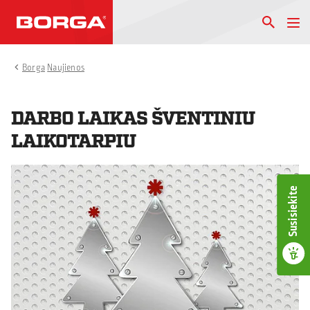
Borga
Naujienos
DARBO LAIKAS ŠVENTINIU
LAIKOTARPIU
Susisiekite