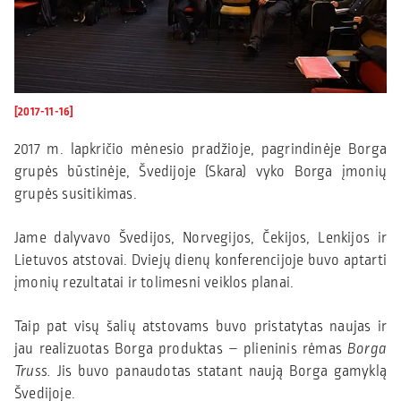
[2017-11-16]
2017 m. lapkričio mėnesio pradžioje, pagrindinėje Borga
grupės būstinėje, Švedijoje (Skara) vyko Borga įmonių
grupės susitikimas.
Jame dalyvavo Švedijos, Norvegijos, Čekijos, Lenkijos ir
Lietuvos atstovai. Dviejų dienų konferencijoje buvo aptarti
įmonių rezultatai ir tolimesni veiklos planai.
Taip pat visų šalių atstovams buvo pristatytas naujas ir
jau realizuotas Borga produktas – plieninis rėmas
Borga
Truss.
Jis buvo panaudotas statant naują Borga gamyklą
Švedijoje.