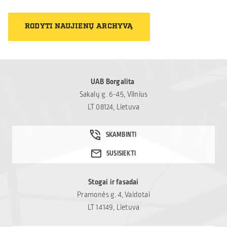
kurios teikia realią
savanoriai kasdien
pagalbą tiems, kam jos
padeda tiems, kurie
RODYTI NAUJIENŲ ARCHYVĄ
labiausiai reikia. Šiais
susiduria su nerimu,
metais skyrėme paramą
vienišumu ar
paramos ir labdaros
sudėtingais gyvenimo
fondui „Mamų unija“,
iššūkiais. Tikime, kad
padedančiam šeimoms,
UAB Borgalita
tokia pagalba gali tapti
susiduriančioms su
Sakalų g. 6-45, Vilnius
svarbiu […]
vaikų onkologinėmis
LT 08124, Lietuva
ligomis. Kviečiame
prisidėti ir kitus – net ir
nedidelė parama gali
tapti reikšminga
pagalba sudėtingu
laikotarpiu
Stogai ir fasadai
atsidūrusioms šeimoms:
Pramonės g. 4, Vaidotai
Mamų unija.
LT 14149, Lietuva