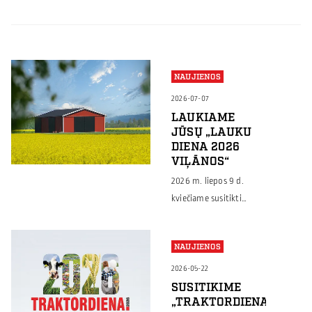
NAUJIENOS
2026-07-07
LAUKIAME
JŪSŲ „LAUKU
DIENA 2026
VIĻĀNOS“
2026 m. liepos 9 d.
kviečiame susitikti
„Lauku diena 2026
Viļānos“ Latvijoje –
NAUJIENOS
renginyje, kuriame
ūkininkai, žemės ūkio
2026-05-22
specialistai ir verslo
SUSITIKIME
„TRAKTORDIENA
atstovai dalinsis