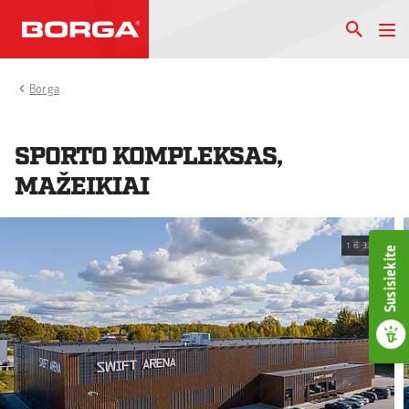
Borga
SPORTO KOMPLEKSAS,
MAŽEIKIAI
1
iš
33
Susisiekite