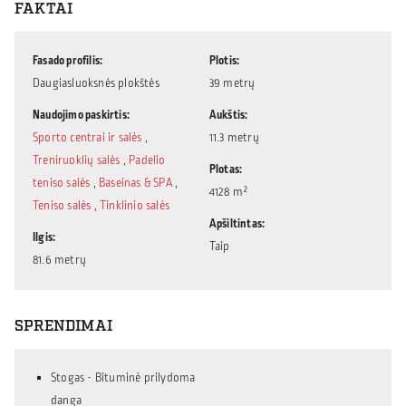
FAKTAI
Fasado profilis
Plotis
Daugiasluoksnės plokštės
39 metrų
Naudojimo paskirtis
Aukštis
Sporto centrai ir salės
,
11.3 metrų
Treniruoklių salės
,
Padelio
Plotas
teniso salės
,
Baseinas & SPA
,
4128 m²
Teniso salės
,
Tinklinio salės
Apšiltintas
Ilgis
Taip
81.6 metrų
SPRENDIMAI
Stogas - Bituminė prilydoma
danga