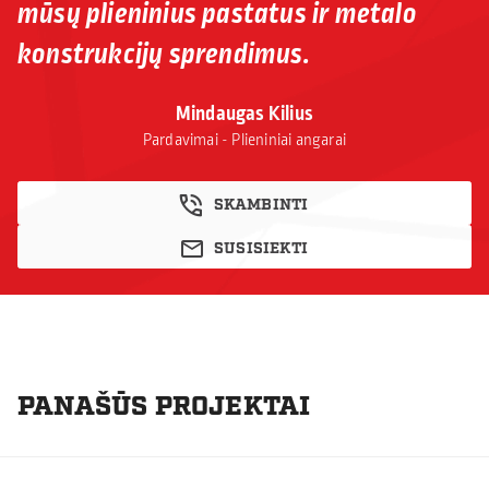
mūsų plieninius pastatus ir metalo
konstrukcijų sprendimus.
Mindaugas Kilius
Pardavimai - Plieniniai angarai
SKAMBINTI
SUSISIEKTI
PANAŠŪS PROJEKTAI