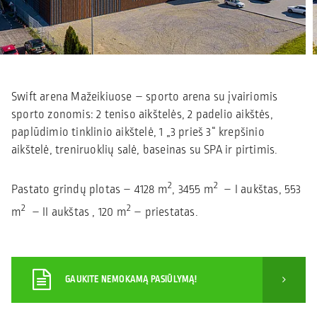
Swift arena Mažeikiuose – sporto arena su įvairiomis
sporto zonomis: 2 teniso aikštelės, 2 padelio aikštės,
paplūdimio tinklinio aikštelė, 1 „3 prieš 3“ krepšinio
aikštelė, treniruoklių salė, baseinas su SPA ir pirtimis.
2
2
Pastato grindų plotas – 4128 m
, 3455 m
– I aukštas, 553
2
2
m
– II aukštas , 120 m
– priestatas.
GAUKITE NEMOKAMĄ PASIŪLYMĄ!