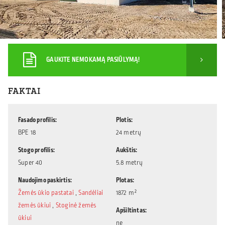
GAUKITE NEMOKAMĄ PASIŪLYMĄ!
FAKTAI
Fasado profilis
Plotis
BPE 18
24 metrų
Stogo profilis
Aukštis
Super 40
5.8 metrų
Naudojimo paskirtis
Plotas
Žemės ūkio pastatai
,
Sandėliai
1872 m²
žemės ūkiui
,
Stoginė žemės
Apšiltintas
ūkiui
ne