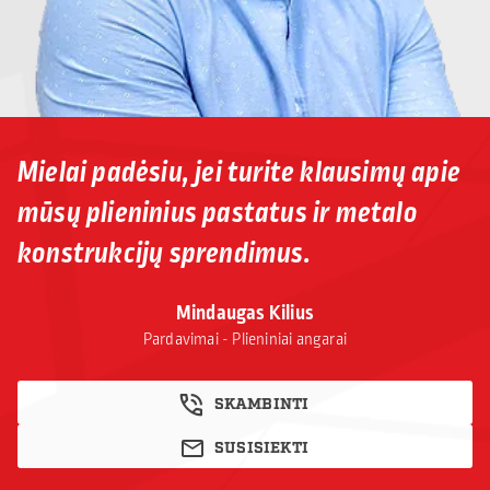
Mielai padėsiu, jei turite klausimų apie
mūsų plieninius pastatus ir metalo
konstrukcijų sprendimus.
Mindaugas Kilius
Pardavimai - Plieniniai angarai
SKAMBINTI
SUSISIEKTI