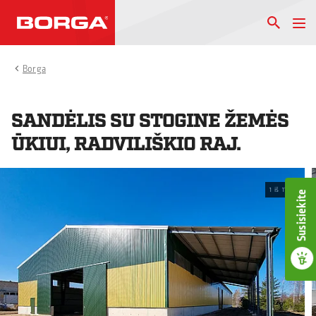
Borga
SANDĖLIS SU STOGINE ŽEMĖS
ŪKIUI, RADVILIŠKIO RAJ.
1
iš
11
Susisiekite